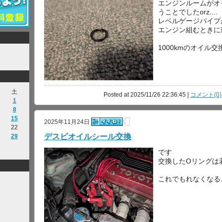
エンジンルームがオ
うことでしたorz....
レベルゲージパイプ
エンジン組むときに
1000kmのオイル
土
Posted at 2025/11/26 22:36:45 |
コメント(0)
1
8
15
2025年11月24日
22
デスビオイルシール交換
29
です
交換したOリングは
これでもれなくなる