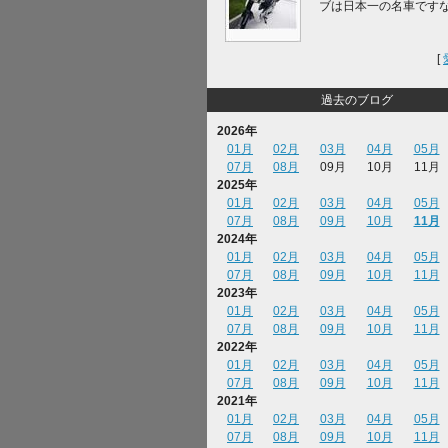
ブは日本一の名車です
[
過去のブログ
2026年
01月
02月
03月
04月
05月
07月
08月
09月
10月
11月
2025年
01月
02月
03月
04月
05月
07月
08月
09月
10月
11月
2024年
01月
02月
03月
04月
05月
07月
08月
09月
10月
11月
2023年
01月
02月
03月
04月
05月
07月
08月
09月
10月
11月
2022年
01月
02月
03月
04月
05月
07月
08月
09月
10月
11月
2021年
01月
02月
03月
04月
05月
07月
08月
09月
10月
11月