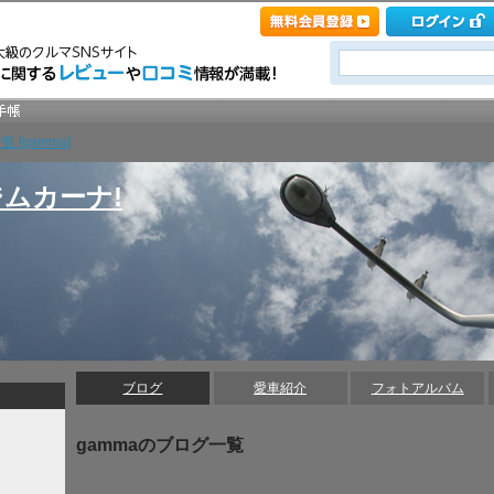
 [gamma]
ムカーナ!
ブログ
愛車紹介
フォトアルバム
gammaのブログ一覧