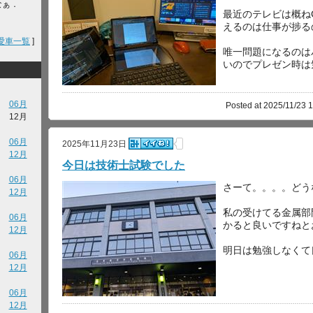
なぁ．
最近のテレビは概ねC
えるのは仕事が捗る
愛車一覧
]
唯一問題になるのは
いのでプレゼン時は
06月
Posted at 2025/11/23 1
12月
06月
2025年11月23日
12月
今日は技術士試験でした
06月
さーて。。。。どう
12月
私の受けてる金属部
06月
かると良いですねと
12月
明日は勉強しなくて
06月
12月
06月
12月