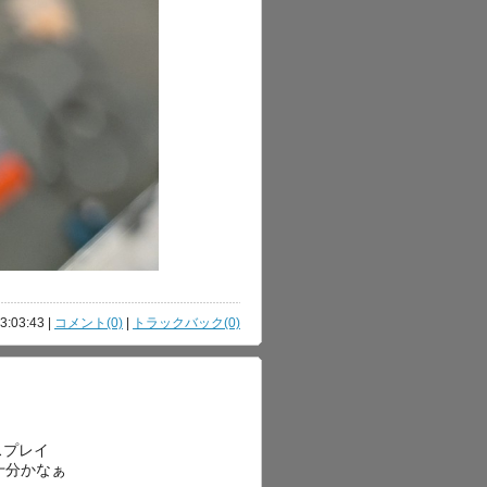
3:03:43 |
コメント(0)
|
トラックバック(0)
ィスプレイ
十分かなぁ