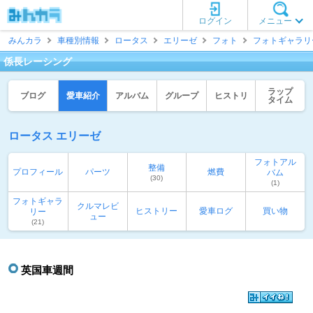
ログイン
メニュー
みんカラ
車種別情報
ロータス
エリーゼ
フォト
フォトギャラリ
係長レーシング
ラップ
ブログ
愛車紹介
アルバム
グループ
ヒストリ
タイム
ロータス エリーゼ
フォトアル
整備
プロフィール
パーツ
燃費
バム
(30)
(1)
フォトギャラ
クルマレビ
ヒストリー
愛車ログ
買い物
リー
ュー
(21)
英国車週間