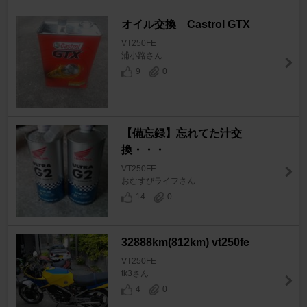
オイル交換 Castrol GTX
VT250FE
浦小路さん
9
0
【備忘録】忘れてた汁交
換・・・
VT250FE
おむすびライフさん
14
0
32888km(812km) vt250fe
VT250FE
tk3さん
4
0