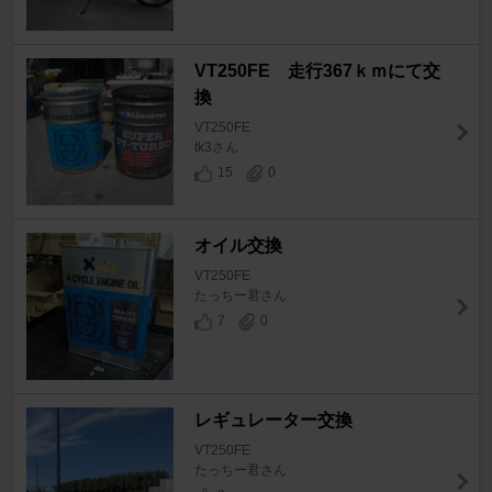
VT250FE 走行367ｋｍにて交
換
VT250FE
tk3さん
15
0
オイル交換
VT250FE
たっちー君さん
7
0
レギュレーター交換
VT250FE
たっちー君さん