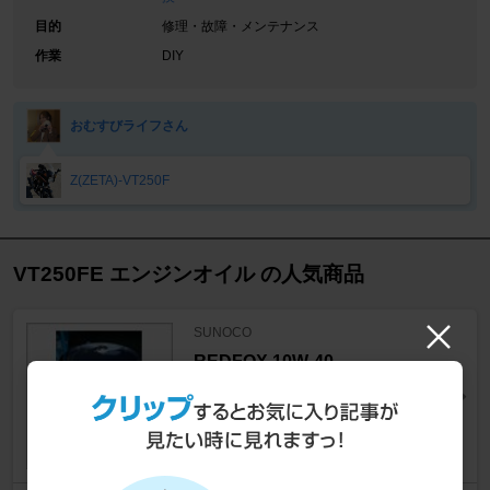
目的
修理・故障・メンテナンス
作業
DIY
おむすびライフさん
Z(ZETA)-VT250F
VT250FE エンジンオイル の人気商品
SUNOCO
REDFOX 10W-40
ケミカル系 > エンジンオイル