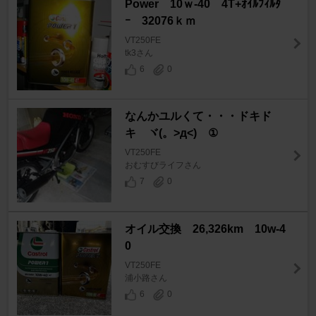
Power 10ｗ-40 4T+ｵｲﾙﾌｨﾙﾀ
ｰ 32076ｋｍ
VT250FE
tk3さん
6
0
なんかユルくて・・・ドキド
キ ヾ(。>д<) ①
VT250FE
おむすびライフさん
7
0
オイル交換 26,326km 10w-4
0
VT250FE
浦小路さん
6
0