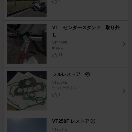
9
VT センタースタンド 取り外
し
VT250FE
tk3さん
11
フルレストア ④
VT250FE
たっちー君さん
9
VT250F レストア ①
VT250FE