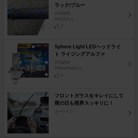
ラック/ブルー
VT250FE
APLEXさん
7
Sphere Light LEDヘッドライ
ト ライジングアルファ
VT250FE
Pokiru&Topiさん
4
フロントガラスをキレイにして
雨の日も視界スッキリに！
カーライフ