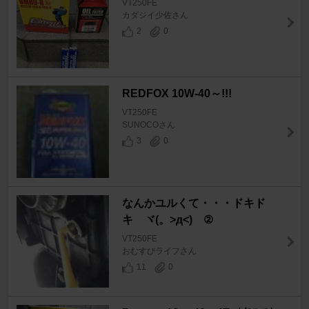
VT250FE
カダジイ少佐さん
2
0
REDFOX 10W-40～!!!
VT250FE
SUNOCOさん
3
0
なんかユルくて・・・ドキド
キ ヾ(。>д<) ②
VT250FE
おむすびライフさん
11
0