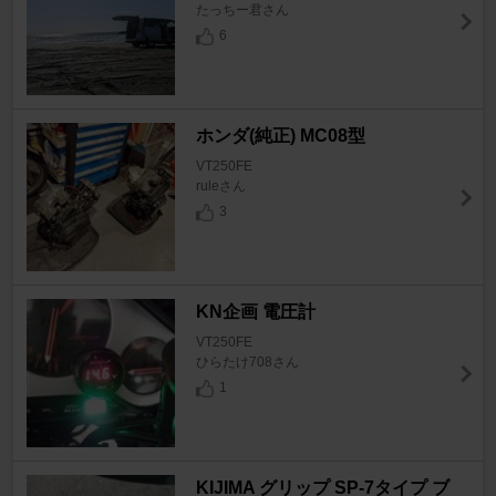
たっちー君さん
6
ホンダ(純正) MC08型
VT250FE
ruleさん
3
KN企画 電圧計
VT250FE
ひらたけ708さん
1
KIJIMA グリップ SP-7タイプ ブ