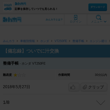
ダウンロード
記事を保存していつでも見られる！
みんカラとは？
ログイン
メニュー
みんカラ
車種別情報
ホンダ
VT250FE
整備手帳
エンジン廻り
【備忘録】ついでに汁交換
整備手帳
ホンダ VT250FE
難易度
作業時間
30分以内
2018年5月27日
クリップ
1/8