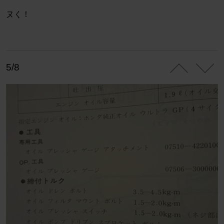
ヌく！
5/8