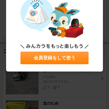
ホンダ(純正)
ULTRA G2
ケミカル系 > エンジンオイル
この記事を見た人におすすめ
会員登録をして使う
なめてんじゃねぇぞ
ぉ！！・・・ｺﾞﾒﾝﾅｻｲ(>_<)
VT250FE
おむすびライフさん
6
0
念のため