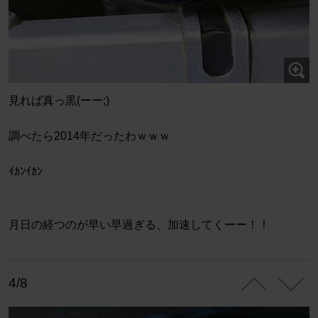
見れば真っ黒(ーー;)
調べたら2014年だったわｗｗｗ
ｲｶﾝｲｶﾝ
月日の経つのが早い早過ぎる、加速してくーー！！
4/8