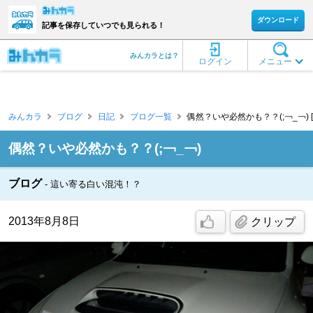
ダウンロード
記事を保存していつでも見られる！
みんカラとは？
ログイン
メニュー
みんカラ
ブログ
日記
ブログ一覧
偶然？いや必然かも？？(;￢_￢) 
偶然？いや必然かも？？(;￢_￢)
ブログ
這い寄る白い混沌！？
2013年8月8日
クリップ