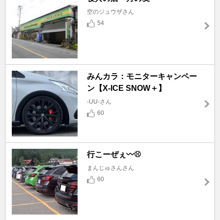
空のジュウザさん
54
みんカラ：モニターキャンペー
ン【X-ICE SNOW＋】
-UU-さん
60
行こーぜぇ〰️⚾
まんじゅさんさん
60