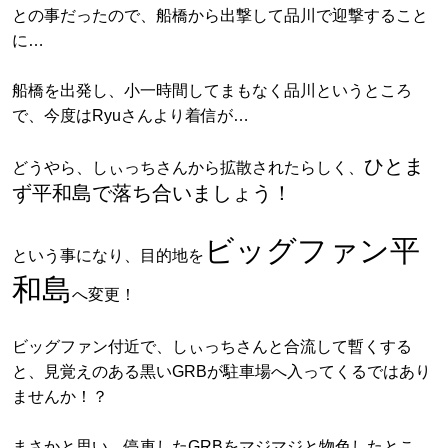
との事だったので、船橋から出撃して品川で迎撃すること
に…
船橋を出発し、小一時間してまもなく品川というところ
で、今度はRyuさんより着信が…
ひとま
どうやら、しぃっちさんから拡散されたらしく、
ず平和島で落ち合いましょう！
ビッグファン平
という事になり、目的地を
和島
へ変更！
ビッグファン付近で、しぃっちさんと合流して暫くする
と、見覚えのある黒いGRBが駐車場へ入ってくるではあり
ませんか！？
まさかと思い、停車したGRBをマジマジと物色したとこ