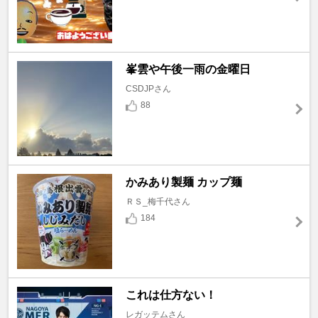
峯雲や午後一雨の金曜日
CSDJPさん
88
かみあり製麺 カップ麺
ＲＳ_梅千代さん
184
これは仕方ない！
レガッテムさん