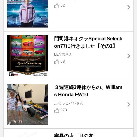
52
門司港ネオクラSpecial Selecti
on77に行きました【その1】
LEN吉さん
58
３週連続3連休からの、William
s Honda FW10
ふじっこパパさん
973
寝具の店 月の友