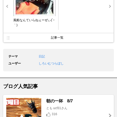
風船なんていらねぇーぜぃ(´ｰ
｀)
記事一覧
テーマ
日記
ユーザー
しろいむつらぼし
ブログ人気記事
朝の一杯 8/7
とも ucf31さん
316