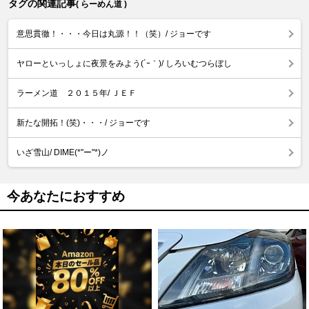
タグの関連記事
( らーめん道 )
意思貫徹！・・・今日は丸源！！（笑）/ ジョーです
ヤローといっしょに夜景をみよう(´ｰ｀)/ しろいむつらぼし
ラーメン道 ２０１５年/ ＪＥＦ
新たな開拓！(笑)・・・/ ジョーです
いざ雪山/ DIME(*"ー"*)ノ
今あなたにおすすめ