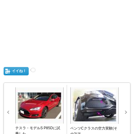
イイね！
テスラ・モデルS P85Dに試
ベンツCクラスの空力実験(そ
乗した ...
の2)ア ...