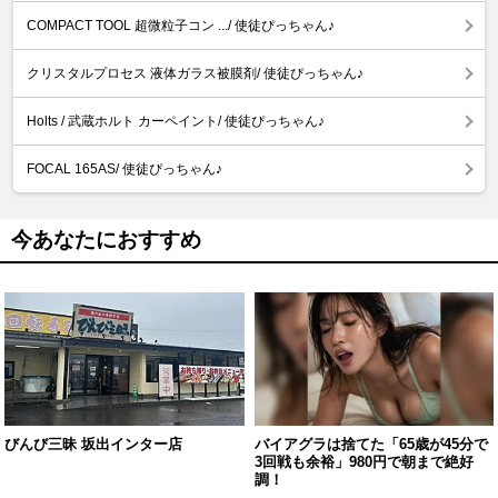
COMPACT TOOL 超微粒子コン .../ 使徒ぴっちゃん♪
クリスタルプロセス 液体ガラス被膜剤/ 使徒ぴっちゃん♪
Holts / 武蔵ホルト カーペイント/ 使徒ぴっちゃん♪
FOCAL 165AS/ 使徒ぴっちゃん♪
今あなたにおすすめ
びんび三昧 坂出インター店
バイアグラは捨てた「65歳が45分で
3回戦も余裕」980円で朝まで絶好
調！