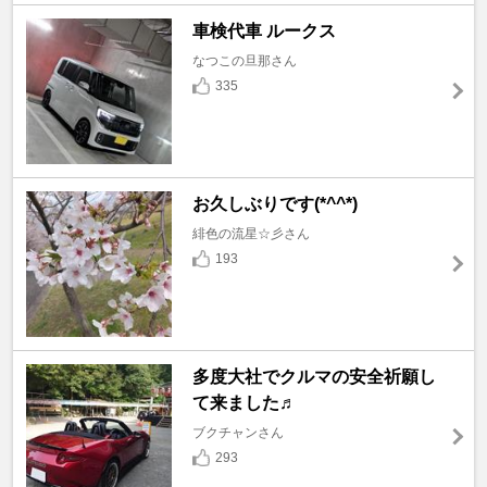
車検代車 ルークス
なつこの旦那さん
335
お久しぶりです(*^^*)
緋色の流星☆彡さん
193
多度大社でクルマの安全祈願し
て来ました♬
ブクチャンさん
293