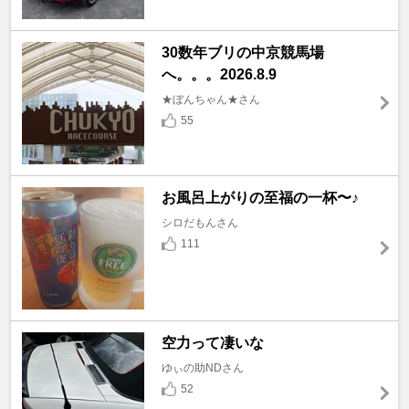
30数年ブリの中京競馬場
へ。。。2026.8.9
★ぼんちゃん★さん
55
お風呂上がりの至福の一杯〜♪
シロだもんさん
111
空力って凄いな
ゆぃの助NDさん
52