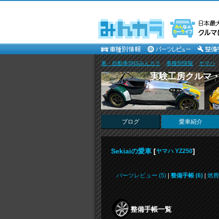
車・自動車SNSみんカラ
>
車種別情報
>
ヤマハ
実験工房クルマ
ブログ
愛車紹介
Sekiaiの愛車
[
]
ヤマハ YZ250
パーツレビュー (5)
|
整備手帳 (6)
|
燃費
整備手帳一覧