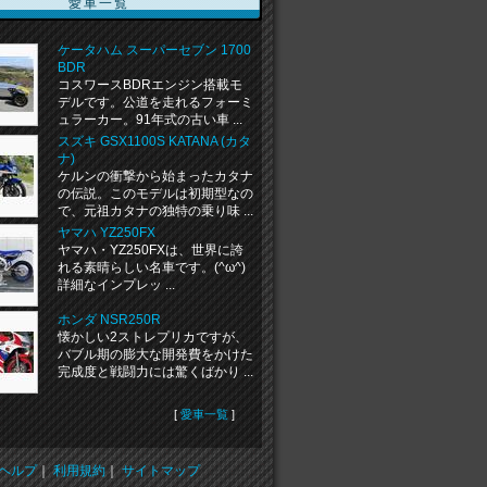
愛車一覧
ケータハム スーパーセブン 1700
BDR
コスワースBDRエンジン搭載モ
デルです。公道を走れるフォーミ
ュラーカー。91年式の古い車 ...
スズキ GSX1100S KATANA (カタ
ナ)
ケルンの衝撃から始まったカタナ
の伝説。このモデルは初期型なの
で、元祖カタナの独特の乗り味 ...
ヤマハ YZ250FX
ヤマハ・YZ250FXは、世界に誇
れる素晴らしい名車です。(^ω^)
詳細なインプレッ ...
ホンダ NSR250R
懐かしい2ストレプリカですが、
バブル期の膨大な開発費をかけた
完成度と戦闘力には驚くばかり ...
[
愛車一覧
]
ヘルプ
｜
利用規約
｜
サイトマップ