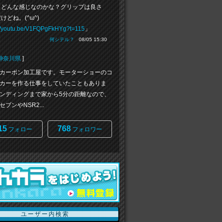
、どんな感じなのかな？グリップは良さ
けどね。(^ω^)
://youtu.be/V1FQPgFkHYg?t=115
」
何シテル？
08/05 15:30
神奈川県
]
カーボン加工屋です。モーターショーのコ
カーを作る仕事をしていたこともありま
ンディングまで家から5分の距離なので、
ブンやNSR2...
15
768
フォロー
フォロワー
ユーザー内検索