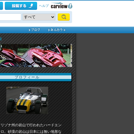
ヘルプ
]
プロフィール
アリゾナ州の岩山で行われたハードエン
ーロ。砂漠の岩山は日本には無い地形な