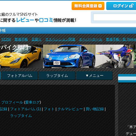
>
YZ250
>
整備手帳
>
足廻り
>
サスペンション関連
>
オーバーホール
>
整備手帳一覧 [Sekiai
・バイク部門
フォトアルバム
ラップタイム
▼メニュー
プロフィール
(
愛車ログ
)
記録
|
フォトアルバム (1)
|
フォト
|
クルマレビュー
|
買い物記録
|
ラップタイム
「米
デュ