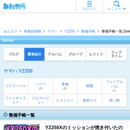
ログイン
メニュー
みんカラ
車種別情報
ヤマハ
YZ250
整備手帳
整備手帳一覧 [Seki
Sekiai
ラップ
ブログ
愛車紹介
アルバム
グループ
ヒストリ
タイム
ヤマハ YZ250
フォトアル
パーツ
整備
プロフィール
燃費
バム
(5)
(6)
(1)
フォトギャラ
クルマレビ
ヒストリー
愛車ログ
買い物
リー
ュー
整備手帳一覧
YZ250Xのミッションが焼き付いたの