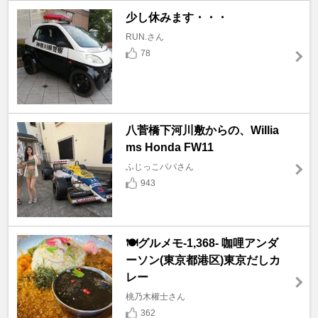
少し休みます・・・
RUN.さん
78
八菅橋下河川敷からの、Willia
ms Honda FW11
ふじっこパパさん
943
🍽️グルメモ-1,368- 咖哩アンダ
ーソン(東京都港区)東京だしカ
レー
桃乃木權士さん
362