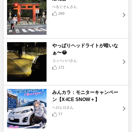
べるぐそんさん
260
やっぱりヘッドライトが暗いな
ぁ〜😂
コッペパパさん
171
みんカラ：モニターキャンペー
ン【X-ICE SNOW＋】
ヘロヒロさん
77