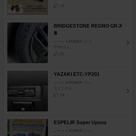
23
BRIDGESTONE REGNO GR-X
Ⅲ
ノート e-POWER
[E13]
6-Vitzさん
31
YAZAKI ETC-YP201
ノート e-POWER
[E13]
なぐぐさん
14
ESPELIR Super Upsus
ノート e-POWER
[E13]