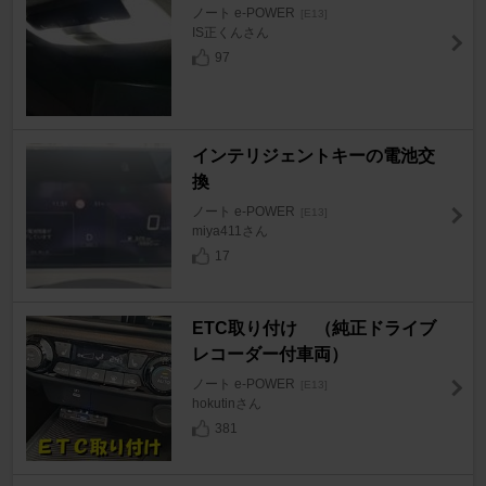
ノート e-POWER
[E13]
IS正くんさん
97
インテリジェントキーの電池交
換
ノート e-POWER
[E13]
miya411さん
17
ETC取り付け （純正ドライブ
レコーダー付車両）
ノート e-POWER
[E13]
hokutinさん
381