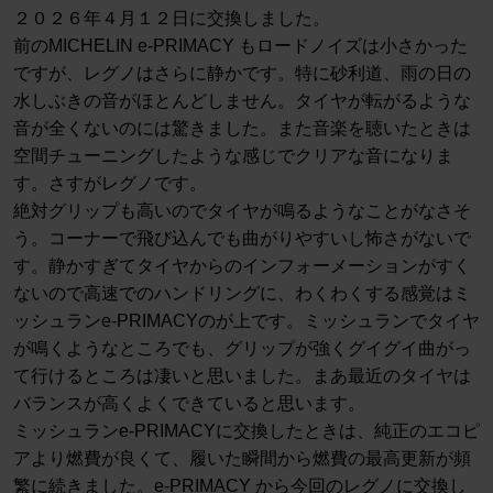
２０２６年４月１２日に交換しました。
前のMICHELIN e-PRIMACY もロードノイズは小さかった
ですが、レグノはさらに静かです。特に砂利道、雨の日の
水しぶきの音がほとんどしません。タイヤが転がるような
音が全くないのには驚きました。また音楽を聴いたときは
空間チューニングしたような感じでクリアな音になりま
す。さすがレグノです。
絶対グリップも高いのでタイヤが鳴るようなことがなさそ
う。コーナーで飛び込んでも曲がりやすいし怖さがないで
す。静かすぎてタイヤからのインフォーメーションがすく
ないので高速でのハンドリングに、わくわくする感覚はミ
ッシュランe-PRIMACYのが上です。ミッシュランでタイヤ
が鳴くようなところでも、グリップが強くグイグイ曲がっ
て行けるところは凄いと思いました。まあ最近のタイヤは
バランスが高くよくできていると思います。
ミッシュランe-PRIMACYに交換したときは、純正のエコピ
アより燃費が良くて、履いた瞬間から燃費の最高更新が頻
繁に続きました。e-PRIMACY から今回のレグノに交換し