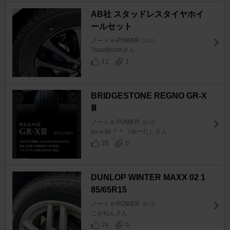
AB社 スタッドレスタイヤホイ
ールセット
ノート e-POWER
[E13]
Yasu@comさん
11
1
BRIDGESTONE REGNO GR-X
Ⅲ
ノート e-POWER
[E13]
yu-u-ta ＊＊（ゆーた）さん
26
0
DUNLOP WINTER MAXX 02 1
85/65R15
ノート e-POWER
[E13]
こがねんさん
24
0