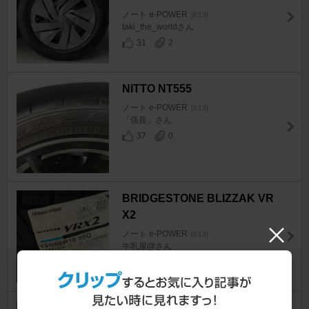
ノート e-POWER
[E13]
taki_the_worldさん
31
2
NITTO NT555
ノート e-POWER
[E13]
「係長」さん
37
0
BRIDGESTONE BLIZZAK VR
X2
ノート e-POWER
[E13]
牛乳屋@さん
36
0
TOYO TIRES OBSERVE GIZ2