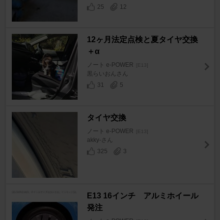
25
12
12ヶ月法定点検と夏タイヤ交換
＋α
ノート e-POWER
[E13]
黒らいおんさん
31
5
タイヤ交換
ノート e-POWER
[E13]
akky-さん
325
3
E13 16インチ アルミホイール
発注