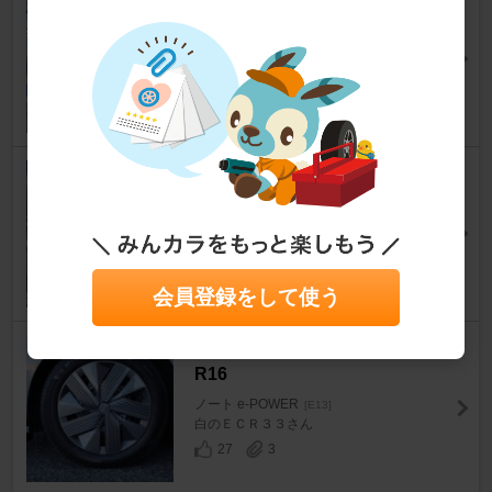
185/60R16
ノート e-POWER
[E13]
彩 北斗さん
17
1
YOKOHAMA ADVAN FLEVA V
701 205/45R17
ノート e-POWER
[E13]
融さん
22
1
会員登録をして使う
MICHELIN e-PRIMACY 185/60
R16
ノート e-POWER
[E13]
白のＥＣＲ３３さん
27
3