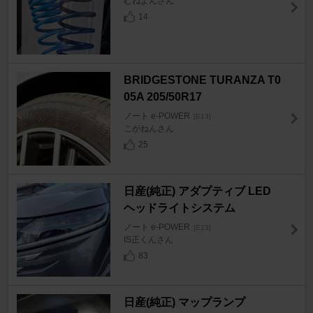
むねよんさん
14
BRIDGESTONE TURANZA T0
05A 205/50R17
ノート e-POWER
[E13]
こがねんさん
25
日産(純正) アダプティブ LED
ヘッドライトシステム
ノート e-POWER
[E13]
IS正くんさん
83
日産(純正) マップランプ