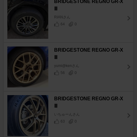
BRIDGESTONE REGNO GR-X
Ⅲ
RIANさん
64
0
BRIDGESTONE REGNO GR-X
Ⅲ
yumi@kenさん
56
0
BRIDGESTONE REGNO GR-X
Ⅲ
いちゅーんさん
63
0