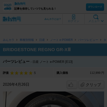
ダウンロード
記事を保存していつでも見られる！
みんカラとは？
ログイン
メニュー
みんカラ
車種別情報
日産
ノート e-POWER
パーツレビュー
タ
BRIDGESTONE REGNO GR-XⅢ
パーツレビュー
日産 ノート e-POWER [E13]
5
評価
購入価格
112,999 円
2026年4月26日
クリップ