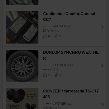
Continental ComfortContact
CC7
ノート e-POWER
[E13]
DIYたかさん
60
0
DUNLOP SYNCHRO WEATHE
R
ノート e-POWER
[E13]
akira71さん
23
0
PIONEER / carrozzeria TS-C17
40S
ノート e-POWER
[E13]
yukibearさん