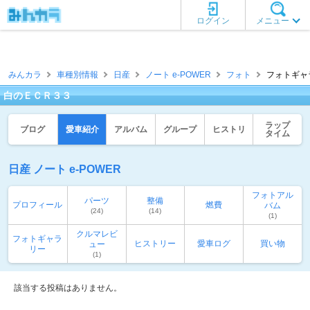
ログイン
メニュー
みんカラ
車種別情報
日産
ノート e-POWER
フォト
フォトギャ
白のＥＣＲ３３
ラップ
ブログ
愛車紹介
アルバム
グループ
ヒストリ
タイム
日産 ノート e-POWER
フォトアル
パーツ
整備
プロフィール
燃費
バム
(24)
(14)
(1)
クルマレビ
フォトギャラ
ヒストリー
愛車ログ
買い物
ュー
リー
(1)
該当する投稿はありません。