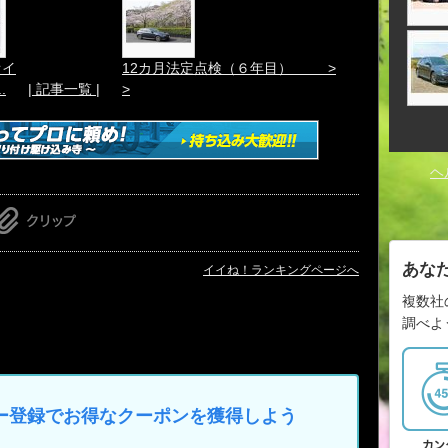
オイ
12カ月法定点検（６年目） >
.
| 記事一覧 |
>
ヘ
あな
イイね！ランキングページへ
複数社
調べよ
マイカー登録でお得なクーポンを獲得しよう