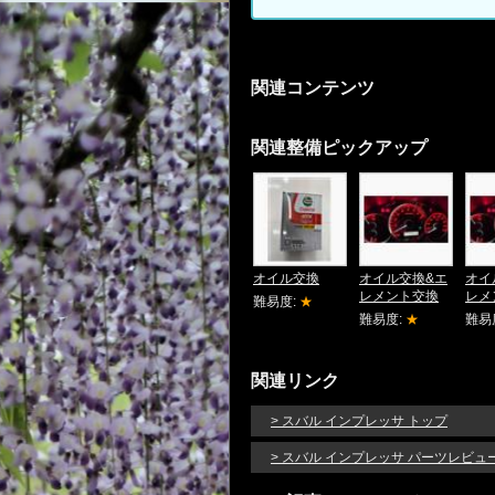
関連コンテンツ
関連整備ピックアップ
オイル交換
オイル交換&エ
オイ
レメント交換
レメ
難易度:
★
難易度:
★
難易
関連リンク
> スバル インプレッサ トップ
> スバル インプレッサ パーツレビュ