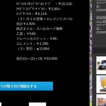
カテゴ
ｱｼﾞｬｽﾀ ｱｾﾝﾌﾞﾘﾍﾞﾙﾄ ﾃｰﾌﾟ ：￥15,120-
定）
ｱｲﾄﾞﾗ ｺﾝﾌﾟﾘｰﾄ ﾍﾞﾙﾄ：￥2,851-
2026/0
ｽｰﾊﾟｸｰﾗﾝﾄ：￥6,124-
201
（２）オイル交換＋エレメントスバル
シング
合計￥1,926-
カテゴ
純正オイル：スバルカード無料
定）
2026/0
工賃：￥540-
ドレーンカスケット：￥86-
エレメント：￥1,296-
（３）割引：▲\3,084-
合計(1)＋(2)＋(3):￥53,000-
ーツの取り付け相談をする