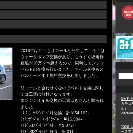
2016年は２回もリコールが発生して、今回は
ウォータポンプ交換があり、もうすぐ総走行
距離が10万Ｋｍ超えるので、同時にエンジン
ベルトの交換も行いました。オイル交換もス
バルカード年１無料交換を利用しました。
リコールと合わせてなのでベルト交換に関し
ては工賃は無料となります。
6カ月
エンジンオイル交換の工賃はきちんと取られ
カテゴ
ました。
定）
（１）ﾀｲﾐﾝｸﾞﾍﾞﾙﾄ交換：計￥54,162-
2026/0
ﾀｲﾐﾝｸﾞﾍﾞﾙﾄ ｱﾝﾄﾞﾗﾍﾞﾙ：￥15,984-
ｱｲﾄﾞﾗｺﾝﾌﾟﾘｰﾄﾍﾞﾙﾄ：￥9,072-
2026
ｱｲﾄﾞﾗｺﾝﾌﾟﾘｰﾄﾍﾞﾙﾄＮ：\5,011-
ースア