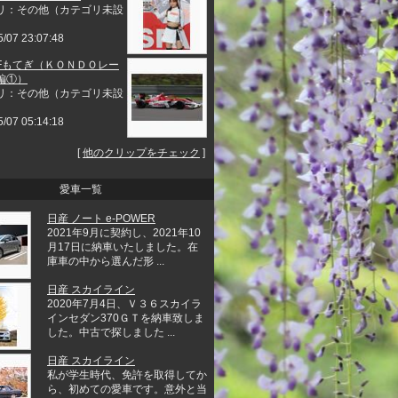
リ：その他（カテゴリ未設
5/07 23:07:48
9SFもてぎ（ＫＯＮＤＯレー
編①）
リ：その他（カテゴリ未設
5/07 05:14:18
[
他のクリップをチェック
]
愛車一覧
日産 ノート e-POWER
2021年9月に契約し、2021年10
月17日に納車いたしました。在
庫車の中から選んだ形 ...
日産 スカイライン
2020年7月4日、Ｖ３６スカイラ
インセダン370ＧＴを納車致しま
した。中古で探しました ...
日産 スカイライン
私が学生時代、免許を取得してか
ら、初めての愛車です。意外と当