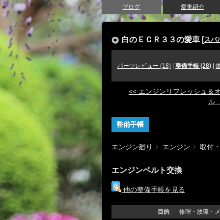
ブログ
愛車紹介
白のＥＣＲ３３の愛車
[
スバ
パーツレビュー (18)
|
整備手帳 (28)
|
<< エンジンリフレッシュ＆
ル ..
整備手帳
エンジン廻り
エンジン
取付
エンジンベルト交換
他の整備手帳を見る
目的
修理・故障・