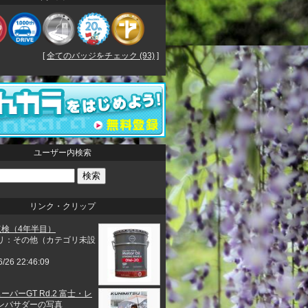
[
全てのバッジをチェック (93)
]
ユーザー内検索
リンク・クリップ
点検（4年半目）
リ：その他（カテゴリ未設
6/26 22:46:09
 スーパーGT Rd.2 富士・レ
ンバサダーの写真