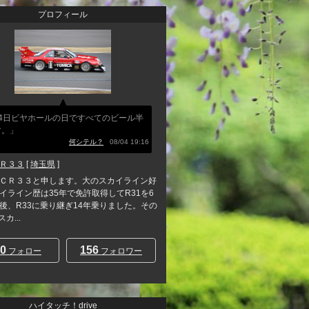
プロフィール
月4日ビヤホールの日ですべてのビール半
す。」
何シテル？
08/04 19:16
Ｒ３３
[
埼玉県
]
ＣＲ３３と申します。大のスカイライン好
イライン歴は35年で免許取得してR31を6
後、R33に乗り継ぎ14年乗りました。その
カ...
0
156
フォロー
フォロワー
ハイタッチ！drive