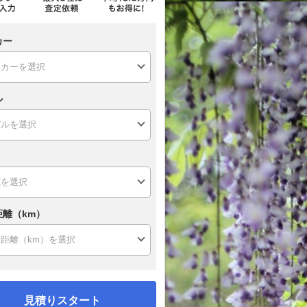
カー
ル
距離（km）
見積りスタート