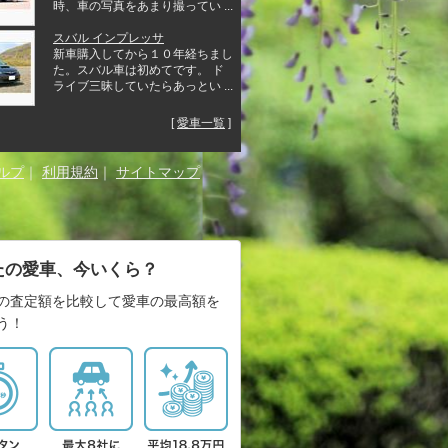
時、車の写真をあまり撮ってい ...
スバル インプレッサ
新車購入してから１０年経ちまし
た。スバル車は初めてです。 ド
ライブ三昧していたらあっとい ...
[
愛車一覧
]
ルプ
｜
利用規約
｜
サイトマップ
たの愛車、今いくら？
の査定額を比較して愛車の最高額を
う！