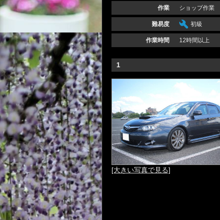
作業
ショップ作業
難易度
初級
作業時間
12時間以上
1
[大きい写真で見る]