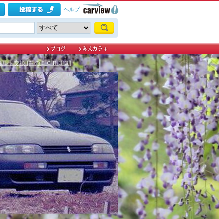
ヘルプ
ルト交換 [白のＥＣＲ３３]