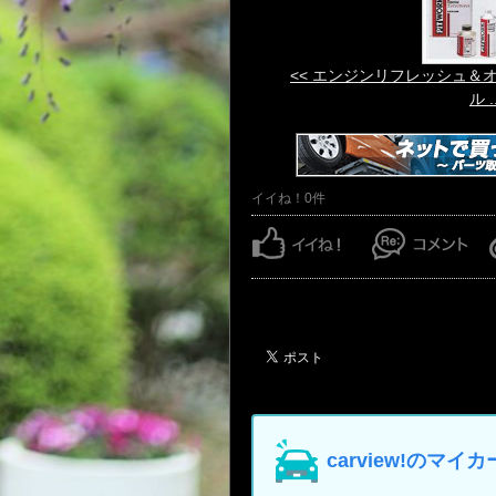
<< エンジンリフレッシュ＆
ル ..
イイね！0件
carview!の