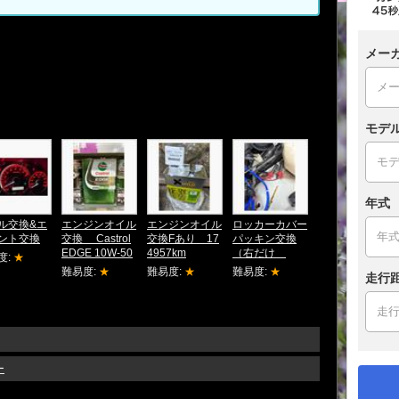
メー
モデ
年式
ル交換&エ
エンジンオイル
エンジンオイル
ロッカーカバー
ント交換
交換 Castrol
交換Fあり 17
パッキン交換
EDGE 10W-50
4957km
（右だけ
度:
★
難易度:
★
難易度:
★
難易度:
★
走行
ー