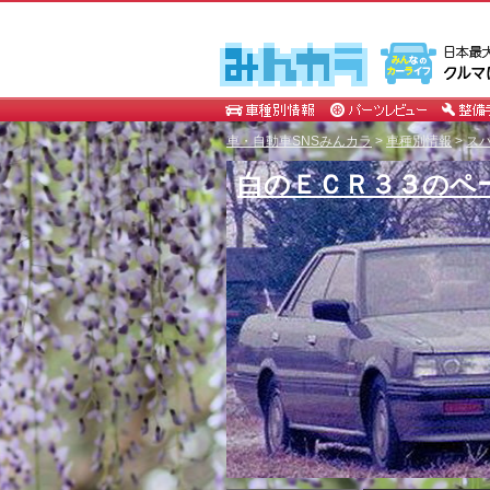
車・自動車SNSみんカラ
>
車種別情報
>
ス
白のＥＣＲ３３のペ