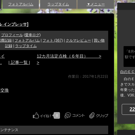
フォトアルバム
ラップタイム
▼メニュー
]
ル インプレッサ
プロフィール
(
愛車ログ
)
燃費記録
|
フォトアルバム
|
フォト (367)
|
クルマレビュー
|
買い物
記録
|
ラップタイム
「8
オイ
12カ月法定点検（６年目） >
額で
.
| 記事一覧 |
>
白のＥＣ
作業日：2017年1月22日
白のＥ
きでスカ
・交換
年乗った
後、V36ス
22
0
メンテナンス