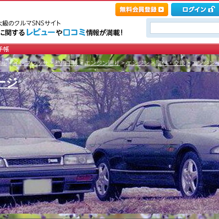
バル
>
インプレッサ
>
整備手帳
>
エンジン廻り
>
エンジン
>
取付・交換
>
エンジンベ
ージ