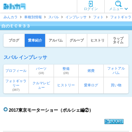
ログイン
メニュー
みんカラ
車種別情報
スバル
インプレッサ
フォト
フォトギャラ
白のＥＣＲ３３
ラップ
ブログ
愛車紹介
アルバム
グループ
ヒストリ
タイム
スバル インプレッサ
フォトアル
パーツ
整備
プロフィール
燃費
バム
(18)
(28)
フォトギャラ
クルマレビ
ヒストリー
愛車ログ
買い物
リー
ュー
(367)
2017東京モーターショー（ポルシェ編②）