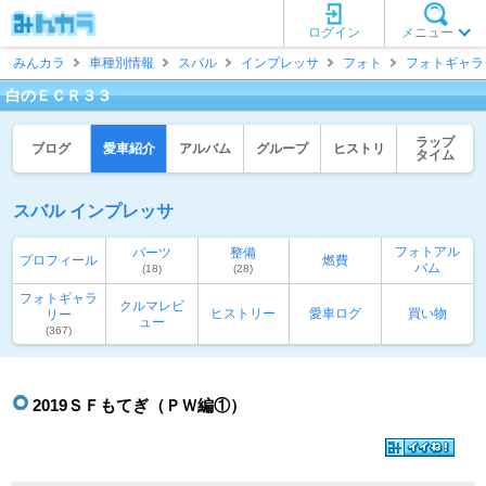
ログイン
メニュー
みんカラ
車種別情報
スバル
インプレッサ
フォト
フォトギャラ
白のＥＣＲ３３
ラップ
ブログ
愛車紹介
アルバム
グループ
ヒストリ
タイム
スバル インプレッサ
フォトアル
パーツ
整備
プロフィール
燃費
バム
(18)
(28)
フォトギャラ
クルマレビ
ヒストリー
愛車ログ
買い物
リー
ュー
(367)
2019ＳＦもてぎ（ＰＷ編①）