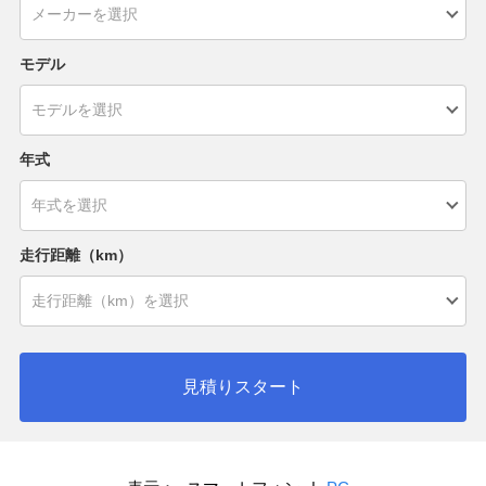
モデル
年式
走行距離（km）
見積りスタート