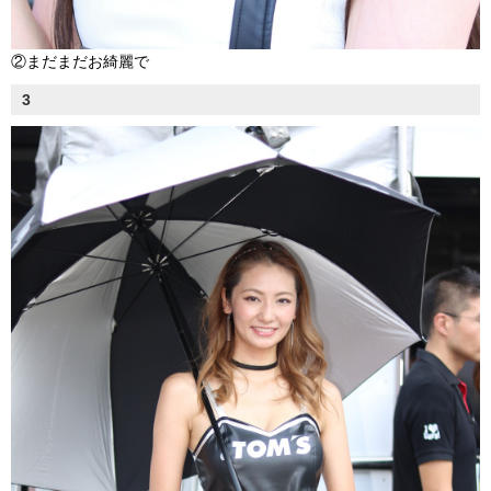
②まだまだお綺麗で
3