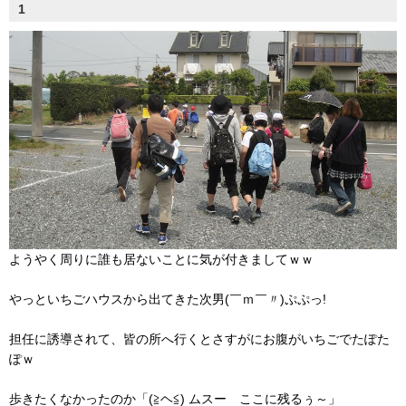
1
ようやく周りに誰も居ないことに気が付きましてｗｗ
やっといちごハウスから出てきた次男(￣ｍ￣〃)ぷぷっ!
担任に誘導されて、皆の所へ行くとさすがにお腹がいちごでたぽた
ぽｗ
歩きたくなかったのか「(≧ヘ≦) ムスー ここに残るぅ～」