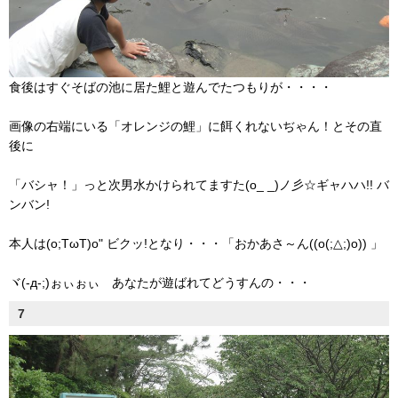
食後はすぐそばの池に居た鯉と遊んでたつもりが・・・・
画像の右端にいる「オレンジの鯉」に餌くれないぢゃん！とその直
後に
「バシャ！」っと次男水かけられてますた(o_ _)ノ彡☆ギャハハ!! バ
ンバン!
本人は(o;TωT)o" ビクッ!となり・・・「おかあさ～ん((o(;△;)o)) 」
ヾ(-д-;)ぉぃぉぃ あなたが遊ばれてどうすんの・・・
7