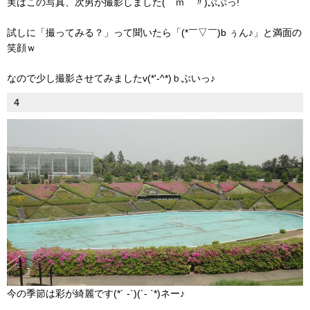
実はこの写真、次男が撮影しました(￣ｍ￣〃)ぷぷっ!
試しに「撮ってみる？」って聞いたら「(*￣▽￣)b ぅん♪」と満面の
笑顔ｗ
なので少し撮影させてみましたv(*'-^*)ｂぶいっ♪
4
今の季節は彩が綺麗です(*´ -`)(´- `*)ネー♪