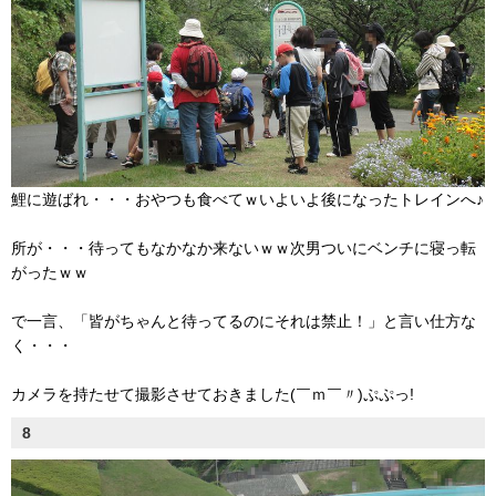
鯉に遊ばれ・・・おやつも食べてｗいよいよ後になったトレインへ♪
所が・・・待ってもなかなか来ないｗｗ次男ついにベンチに寝っ転
がったｗｗ
で一言、「皆がちゃんと待ってるのにそれは禁止！」と言い仕方な
く・・・
カメラを持たせて撮影させておきました(￣ｍ￣〃)ぷぷっ!
8