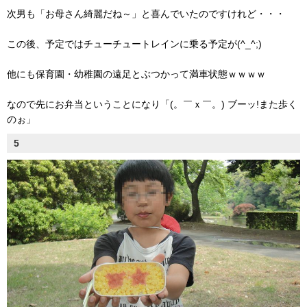
次男も「お母さん綺麗だね～」と喜んでいたのですけれど・・・
この後、予定ではチューチュートレインに乗る予定が(^_^;)
他にも保育園・幼稚園の遠足とぶつかって満車状態ｗｗｗｗ
なので先にお弁当ということになり「(。￣ｘ￣。) ブーッ!また歩く
のぉ」
5