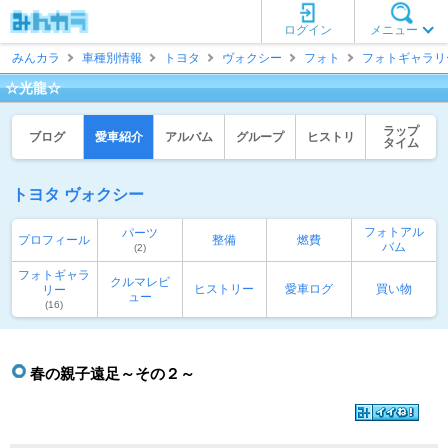
ログイン
メニュー
みんカラ
車種別情報
トヨタ
ヴォクシー
フォト
フォトギャラリ
☆光龍☆
ラップ
ブログ
愛車紹介
アルバム
グループ
ヒストリ
タイム
トヨタ ヴォクシー
フォトアル
パーツ
プロフィール
整備
燃費
バム
(2)
フォトギャラ
クルマレビ
ヒストリー
愛車ログ
買い物
リー
ュー
(16)
春の親子遠足～その２～