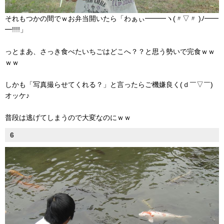
それもつかの間でｗお弁当開いたら「わぁぃ━━━ヽ(〃▽〃 )ﾉ━━
━!!!!」
っとまあ、さっき食べたいちごはどこへ？？と思う勢いで完食ｗｗ
ｗｗ
しかも「写真撮らせてくれる？」と言ったらご機嫌良く(ｄ￣▽￣)
オッケ♪
普段は逃げてしまうので大変なのにｗｗ
6