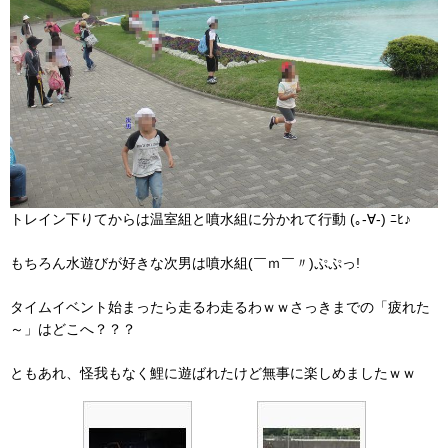
トレイン下りてからは温室組と噴水組に分かれて行動 (｡-∀-) ﾆﾋ♪
もちろん水遊びが好きな次男は噴水組(￣ｍ￣〃)ぷぷっ!
タイムイベント始まったら走るわ走るわｗｗさっきまでの「疲れた
～」はどこへ？？？
ともあれ、怪我もなく鯉に遊ばれたけど無事に楽しめましたｗｗ