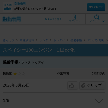
ダウンロード
記事を保存していつでも見られる！
みんカラとは？
ログイン
メニュー
みんカラ
車種別情報
ホンダ
トゥデイ
整備手帳
エンジン廻り
スペイシー100エンジン 112cc化
整備手帳
ホンダ トゥデイ
難易度
作業時間
6時間以内
2026年5月25日
クリップ
1/6