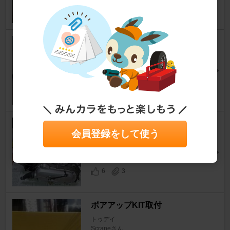
ドライブベルト交換
トゥデイ
無着色辛子明太子さん
11
2
Hunter 47mmボアアップキッ
会員登録をして使う
ト(76cc) 取り付け その1
トゥデイ
(/・ω・)/雅さん
6
3
ボアアップKIT取付
トゥデイ
Scraneさん