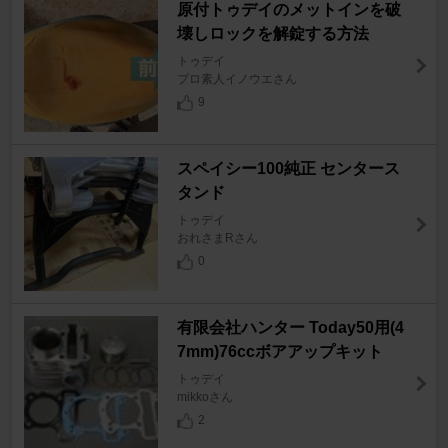
原付トゥデイのメットインを破
壊しロックを解錠する方法
トゥデイ
プロ素人イノウエさん
9
スペイシー100純正 センタース
タンド
トゥデイ
おれさまRさん
0
有限会社ハンター Today50用(4
7mm)76ccボアアップキット
トゥデイ
mikkoさん
2