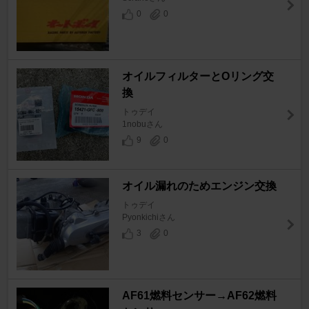
0
0
オイルフィルターとOリング交
換
トゥデイ
1nobuさん
9
0
オイル漏れのためエンジン交換
トゥデイ
Pyonkichiさん
3
0
AF61燃料センサー→AF62燃料