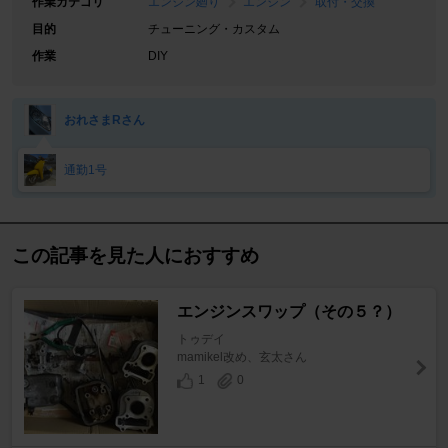
作業カテゴリ
エンジン廻り
エンジン
取付・交換
目的
チューニング・カスタム
作業
DIY
おれさまRさん
通勤1号
この記事を見た人におすすめ
エンジンスワップ（その５？）
トゥデイ
mamikel改め、玄太さん
1
0