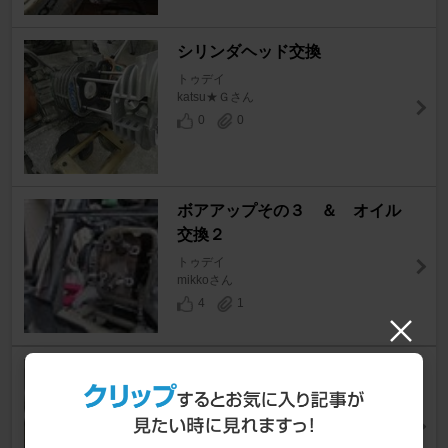
シリンダヘッド交換
トゥデイ
katsu★Ｇさん
0
0
ボアアップその３ ＆ オイル
交換２
トゥデイ
mikkoさん
4
1
ボアアップその２
トゥデイ
mikkoさん
6
1