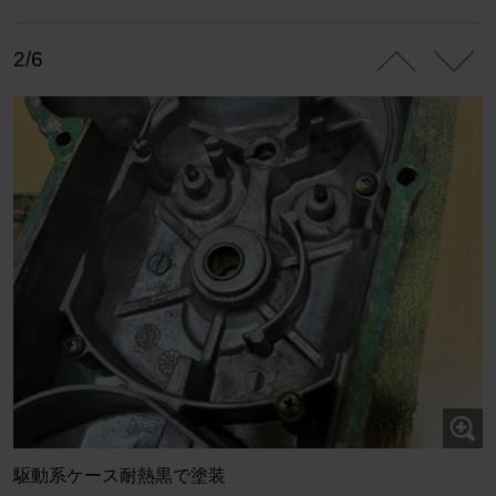
2/6
駆動系ケース耐熱黒で塗装