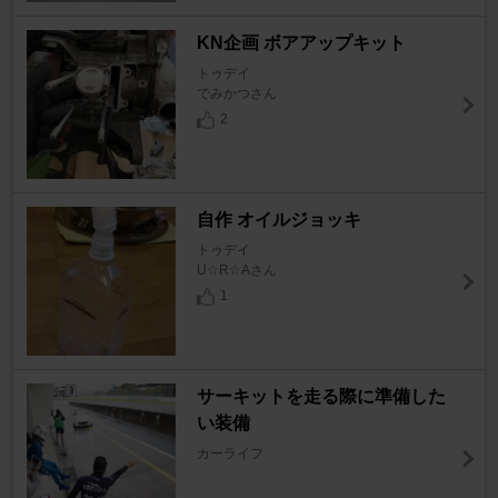
KN企画 ボアアップキット
トゥデイ
でみかつさん
2
自作 オイルジョッキ
トゥデイ
U☆R☆Aさん
1
サーキットを走る際に準備した
い装備
カーライフ