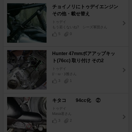
チョイノリにトゥデイエンジン
その他・載せ替え
トゥデイ
もう若くないね? シーズ軍団さん
5
0
Hunter 47mmボアアップキッ
ト(76cc) 取り付け その2
トゥデイ
(/・ω・)/雅さん
3
1
キタコ 94cc化 ②
トゥデイ
Masa君さん
3
2