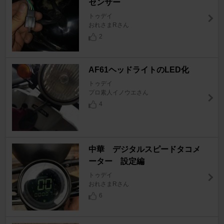
センサー
トゥデイ
おれさまRさん
2
AF61ヘッドライトのLED化
トゥデイ
プロ素人イノウエさん
4
中華 デジタルスピードタコメ
ーター 設定編
トゥデイ
おれさまRさん
6