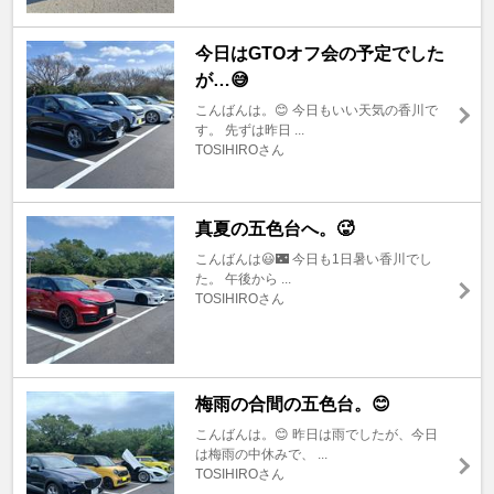
今日はGTOオフ会の予定でした
が…😅
こんばんは。😊 今日もいい天気の香川で
す。 先ずは昨日 ...
TOSIHIROさん
真夏の五色台へ。🥵
こんばんは😃🌃 今日も1日暑い香川でし
た。 午後から ...
TOSIHIROさん
梅雨の合間の五色台。😊
こんばんは。😊 昨日は雨でしたが、今日
は梅雨の中休みで、 ...
TOSIHIROさん