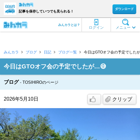
ダウンロード
記事を保存していつでも見られる！
みんカラとは？
ログイン
メニュー
みんカラ
ブログ
日記
ブログ一覧
今日はGTOオフ会の予定でしたが…😅
今日はGTOオフ会の予定でしたが…😅
ブログ
TOSIHIROのページ
2026年5月10日
クリップ