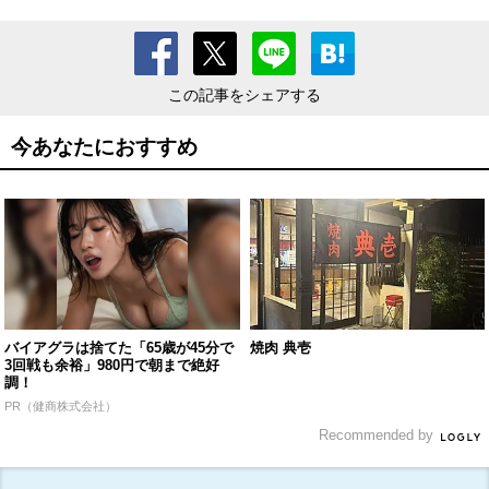
この記事をシェアする
今あなたにおすすめ
バイアグラは捨てた「65歳が45分で
焼肉 典壱
3回戦も余裕」980円で朝まで絶好
調！
PR（健商株式会社）
Recommended by