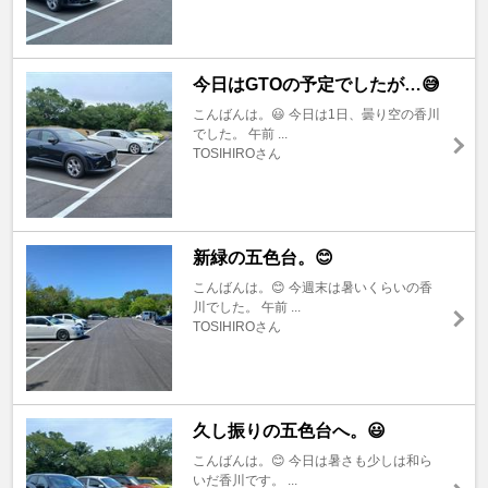
今日はGTOの予定でしたが…😅
こんばんは。😃 今日は1日、曇り空の香川
でした。 午前 ...
TOSIHIROさん
新緑の五色台。😊
こんばんは。😊 今週末は暑いくらいの香
川でした。 午前 ...
TOSIHIROさん
久し振りの五色台へ。😃
こんばんは。😊 今日は暑さも少しは和ら
いだ香川です。 ...