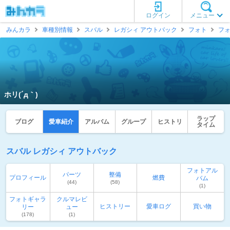
ログイン
メニュー
みんカラ
車種別情報
スバル
レガシィ アウトバック
フォト
フ
ホリ(´д｀)
ラップ
ブログ
愛車紹介
アルバム
グループ
ヒストリ
タイム
スバル レガシィ アウトバック
フォトアル
パーツ
整備
プロフィール
燃費
バム
(44)
(58)
(1)
フォトギャラ
クルマレビ
ヒストリー
愛車ログ
買い物
リー
ュー
(178)
(1)