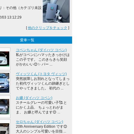
リ：その他（カテゴリ未設
2/03 13:12:29
[
他のクリップをチェック
]
愛車一覧
コペンちゃん (ダイハツ コペン)
私がコペンにハマッたきっかけは
この子です。 このきらきら笑顔
がかわいい😊✨ パー ...
ヴィッツくん (トヨタ ヴィッツ)
突然故障しお別れとなってしまっ
た初代ヴィッツくんの跡継ぎとし
てやってきました。 初代の ...
お嬢 (ダイハツ コペン)
スチールグレーの可愛い子🥰 と
にかく上品、 ちょっとわがま
ま、 お嬢と呼んでます😊 ...
セロちゃん (ダイハツ コペン)
20th Anniversary Edition です😊
大人のシンプル可愛いを目指 ...