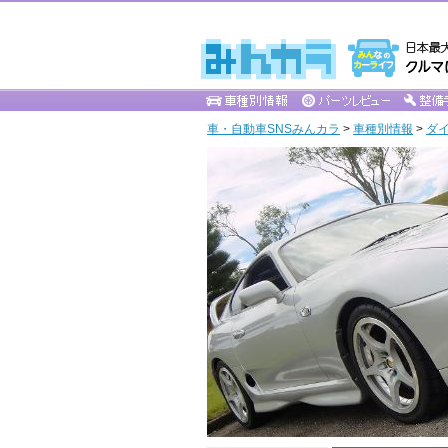
車・自動車SNSみんカラ
>
車種別情報
>
ダ