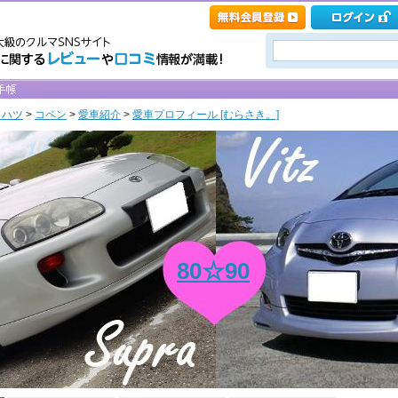
イハツ
>
コペン
>
愛車紹介
>
愛車プロフィール [むらさき。]
80☆90