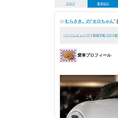
ブログ
愛車紹介
むらさき。の"セロちゃん"
[
パーツレビュー (7)
|
整備手帳 (15)
|
燃
愛車プロフィール