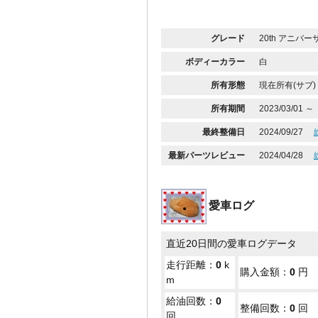
グレード
20th アニバー
ボディーカラー
白
所有形態
現在所有(サブ)
所有期間
2023/03/01 ～
最終整備日
2024/09/27
最新パーツレビュー
2024/04/28
愛車ログ
直近20日間の愛車ログデータ
走行距離：
0
k
購入金額：
0
円
m
給油回数：
0
整備回数：
0
回
回