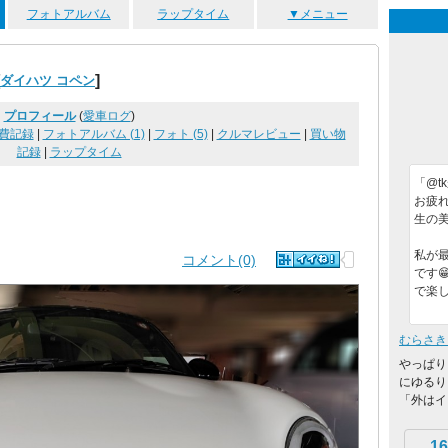
フォトアルバム
ラップタイム
▼メニュー
]
ダイハツ コペン
プロフィール
(
愛車ログ
)
費記録
|
フォトアルバム (1)
|
フォト (5)
|
クルマレビュー
|
買い物
記録
|
ラップタイム
「@t
お疲れ
生の美
私が
コメント(0)
です
で楽
むらさき
やっぱり
にゆるり
「外はイ
16