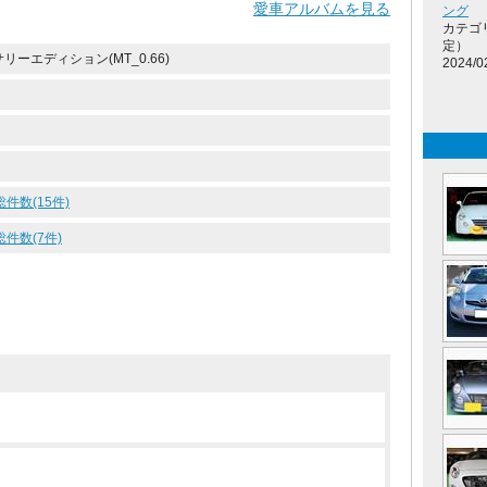
愛車アルバムを見る
ング
カテゴ
定）
サリーエディション(MT_0.66)
2024/0
総件数(15件)
総件数(7件)