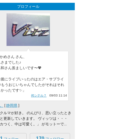
プロフィール
kかめさん さん、
さまでした♪
和さん羨ましいです〜💖
最後にライブいったのはエア・サプライ
😁もうおじいちゃんでしたがそれはそれ
しかったです✨」
何シテル？
09/03 11:14
。
[
静岡県
]
クルマが好き。 のんびり、思い立ったとき
と更新していきます。 ヴィッツは・・・
カつく、中は可愛く。」 がモットーで...
1
170