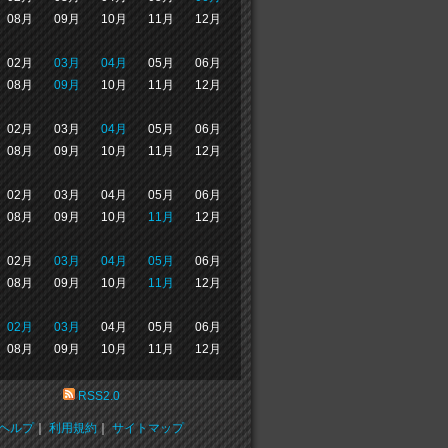
08月
09月
10月
11月
12月
02月
03月
04月
05月
06月
08月
09月
10月
11月
12月
02月
03月
04月
05月
06月
08月
09月
10月
11月
12月
02月
03月
04月
05月
06月
08月
09月
10月
11月
12月
02月
03月
04月
05月
06月
08月
09月
10月
11月
12月
02月
03月
04月
05月
06月
08月
09月
10月
11月
12月
RSS2.0
ヘルプ
｜
利用規約
｜
サイトマップ