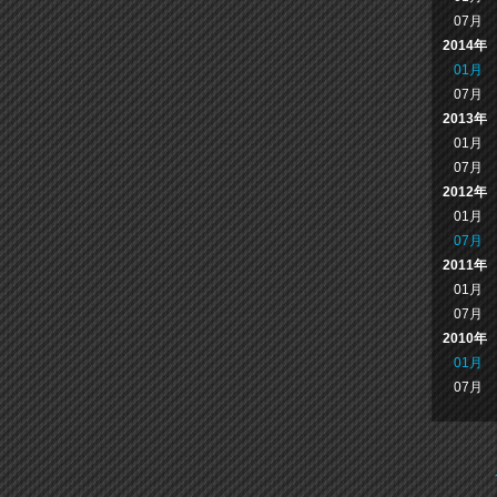
07月
2014年
01月
07月
2013年
01月
07月
2012年
01月
07月
2011年
01月
07月
2010年
01月
07月