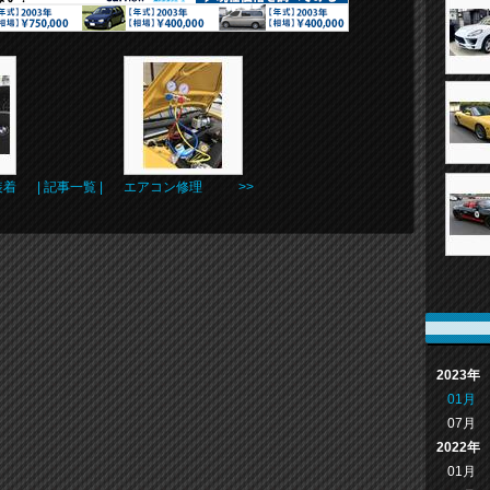
装着
| 記事一覧 |
エアコン修理 >>
2023年
01月
07月
2022年
01月