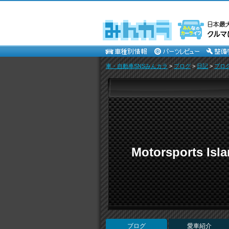
車・自動車SNSみんカラ
>
ブログ
>
日記
>
ブロ
Motorsports Isl
ブログ
愛車紹介