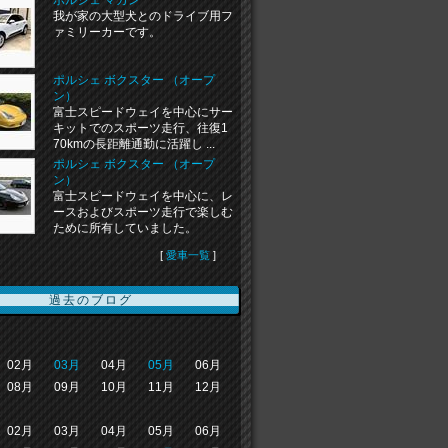
ポルシェ マカン
我が家の大型犬とのドライブ用フ
ァミリーカーです。
ポルシェ ボクスター （オープ
ン）
富士スピードウェイを中心にサー
キットでのスポーツ走行、往復1
70kmの長距離通勤に活躍し ...
ポルシェ ボクスター （オープ
ン）
富士スピードウェイを中心に、レ
ースおよびスポーツ走行で楽しむ
ために所有していました。
[
愛車一覧
]
過去のブログ
02月
03月
04月
05月
06月
08月
09月
10月
11月
12月
02月
03月
04月
05月
06月