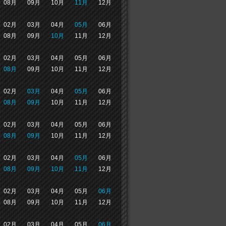
08月
09月
10月
11月
12月
02月
03月
04月
05月
06月
08月
09月
10月
11月
12月
02月
03月
04月
05月
06月
08月
09月
10月
11月
12月
02月
03月
04月
05月
06月
08月
09月
10月
11月
12月
02月
03月
04月
05月
06月
08月
09月
10月
11月
12月
02月
03月
04月
05月
06月
08月
09月
10月
11月
12月
02月
03月
04月
05月
06月
08月
09月
10月
11月
12月
02月
03月
04月
05月
06月