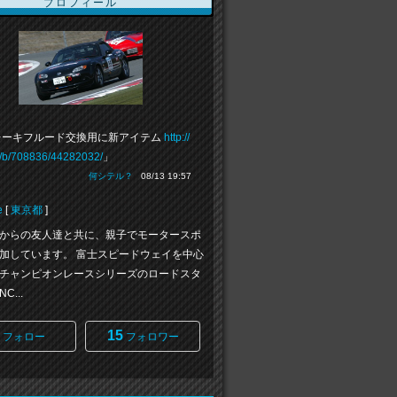
プロフィール
レーキフルード交換用に新アイテム
http://
p/b/708836/44282032/
」
何シテル？
08/13 19:57
e
[
東京都
]
からの友人達と共に、親子でモータースポ
加しています。 富士スピードウェイを中心
チャンピオンレースシリーズのロードスタ
C...
15
フォロー
フォロワー