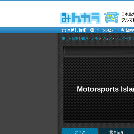
車・自動車SNSみんカラ
>
ブログ
>
ブログ一覧 [ra
Motorsports Isl
ブログ
愛車紹介