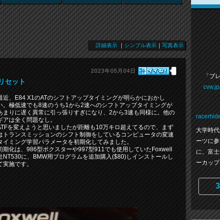
詳細表示
｜
シンプル表示
｜
写真表示
2023年05月04日
「ブ
習リセット
cvw.j
最近、E84 X1のATのシフトアップタイミングが明らかにおかし
い。極低速でも8速のうち1から2速へのシフトアップタイミングが
あまりに遅く異常に引っ張りすぎになり、2から3速も同様に。他の
racerhid
ギアは全く問題なし。
ATFを変えようと思いましたが距離も10万キロ超えてるので、まず
大学時代
はトランスミッションのシフト制御をしているコンピュータの変速
ーツに参
タイミング学習パラメータを初期化してみました。
初期化は、986型ボクスターや997型911でも使用していたFoxwell
に、富士
社NT530に、BMW用プログラムを追加購入($80)しインストールし
ーカップN
て実施です。
3