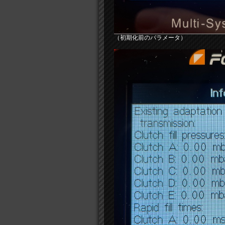
（初期化前のパラメータ）