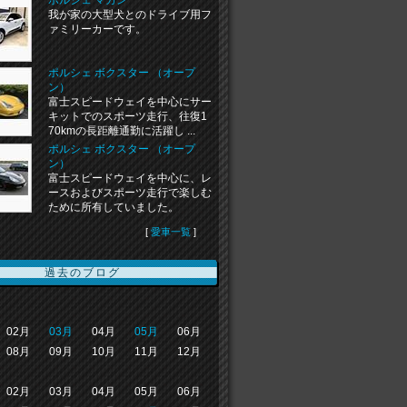
ポルシェ マカン
我が家の大型犬とのドライブ用フ
ァミリーカーです。
ポルシェ ボクスター （オープ
ン）
富士スピードウェイを中心にサー
キットでのスポーツ走行、往復1
70kmの長距離通勤に活躍し ...
ポルシェ ボクスター （オープ
ン）
富士スピードウェイを中心に、レ
ースおよびスポーツ走行で楽しむ
ために所有していました。
[
愛車一覧
]
過去のブログ
02月
03月
04月
05月
06月
08月
09月
10月
11月
12月
02月
03月
04月
05月
06月