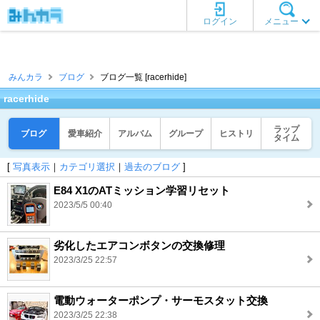
ログイン
メニュー
みんカラ
ブログ
ブログ一覧 [racerhide]
racerhide
ラップ
ブログ
愛車紹介
アルバム
グループ
ヒストリ
タイム
[
写真表示
｜
カテゴリ選択
｜
過去のブログ
]
E84 X1のATミッション学習リセット
2023/5/5 00:40
劣化したエアコンボタンの交換修理
2023/3/25 22:57
電動ウォーターポンプ・サーモスタット交換
2023/3/25 22:38