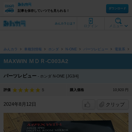
ダウンロード
記事を保存していつでも見られる！
みんカラとは？
ログイン
メニュー
みんカラ
車種別情報
ホンダ
N-ONE
パーツレビュー
電装系
MAXWIN ＭＤＲ-C003A2
パーツレビュー
ホンダ N-ONE [JG3/4]
5
評価
購入価格
10,920 円
2024年8月12日
クリップ