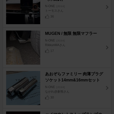
N-ONE
[JG3/4]
トーモスさん
36
MUGEN / 無限 無限マフラー
N-ONE
[JG3/4]
RikkunMAさん
17
あおぞらファミリー 肉薄プラグ
ソケット14mm&16mmセット
N-ONE
[JG3/4]
ながれ@蒼熊さん
30