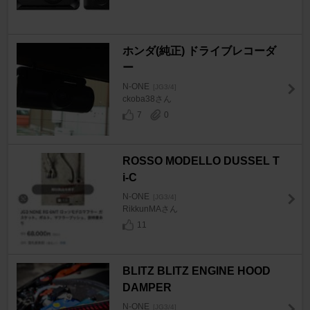
ホンダ(純正) ドライブレコーダ
ー
N-ONE
[JG3/4]
ckoba38さん
7
0
ROSSO MODELLO DUSSEL T
i-C
N-ONE
[JG3/4]
RikkunMAさん
11
BLITZ BLITZ ENGINE HOOD
DAMPER
N-ONE
[JG3/4]