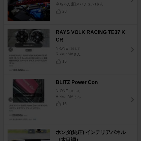
今ちゃん(旧スパチュン)さん
28
RAYS VOLK RACING TE37 K
CR
N-ONE
[JG3/4]
RikkunMAさん
15
BLITZ Power Con
N-ONE
[JG3/4]
RikkunMAさん
16
ホンダ(純正) インテリアパネル
（木目調）