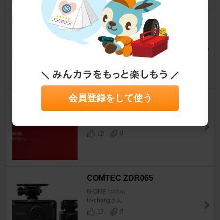
70mai Dash Cam A510
N-ONE
[JG3/4]
Route76さん
17
0
会員登録をして使う
Yupiteru SN-TW7680d
N-ONE
[JG3/4]
いぐにっしょんさん
12
0
COMTEC ZDR065
N-ONE
[JG3/4]
to-changさん
17
0