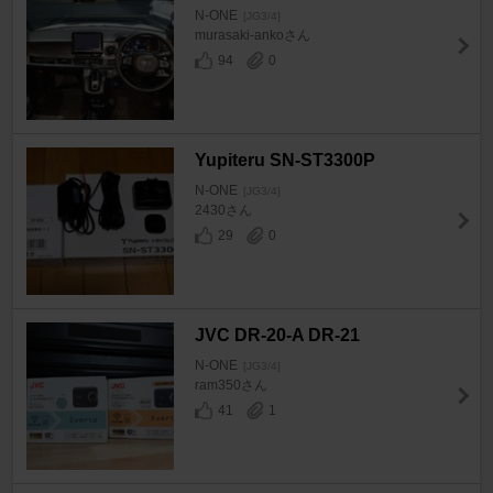
N-ONE
[JG3/4]
murasaki-ankoさん
94
0
Yupiteru SN-ST3300P
N-ONE
[JG3/4]
2430さん
29
0
JVC DR-20-A DR-21
N-ONE
[JG3/4]
ram350さん
41
1