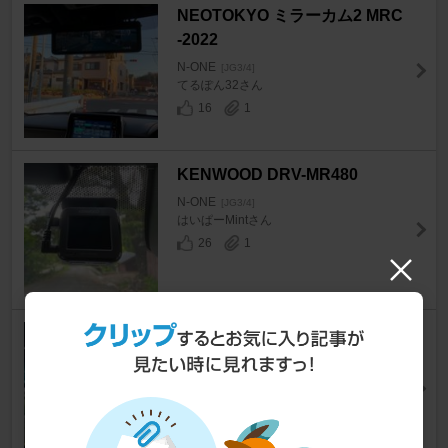
NEOTOKYO ミラーカム2 MRC
-2022
N-ONE
[JG3/4]
てるぽん32さん
16
1
KENWOOD DRV-MR480
N-ONE
[JG3/4]
はいぱーMintさん
26
1
AUTO-VOX V5pro
N-ONE
[JG3/4]
けのーびさん
14
1