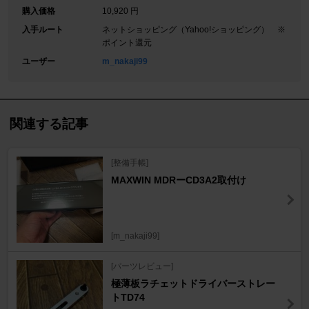
購入価格
10,920 円
入手ルート
ネットショッピング（Yahoo!ショッピング） ※
ポイント還元
ユーザー
m_nakaji99
関連する記事
[整備手帳]
MAXWIN MDRーCD3A2取付け
[m_nakaji99]
[パーツレビュー]
極薄板ラチェットドライバーストレー
トTD74