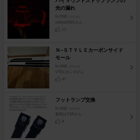
ハイマウントストップランプの
光の漏れ
N-ONE
[JG3/4]
yukiya0591さん
11
Ｎ−ＳＴＹＬＥカーボンサイド
モール
N-ONE
[JG3/4]
VTECホンダさん
47
フットランプ交換
N-ONE
[JG3/4]
最初はYSRさん
8