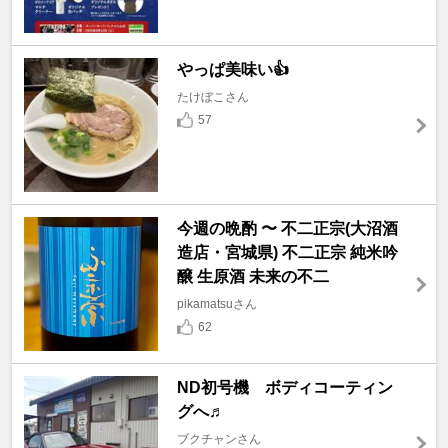
やっぱ美味い👍
たけぼこさん
57
今週の晩酌 〜 不二正宗(大沼酒
造店・宮城県) 不二正宗 純米吟
醸 生原酒 未来の不二
pikamatsuさん
62
ND初号機 ボディコーティン
グへ♬
ブクチャンさん