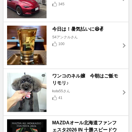
345
今日は！暑気払いに😆✌️
S4アンクルさん
100
ワンコのネル嬢 今朝はご飯モ
リモリ♪
kuta55さん
41
MAZDAオール北海道ファンフ
ェスタ2026 IN 十勝スピードウ