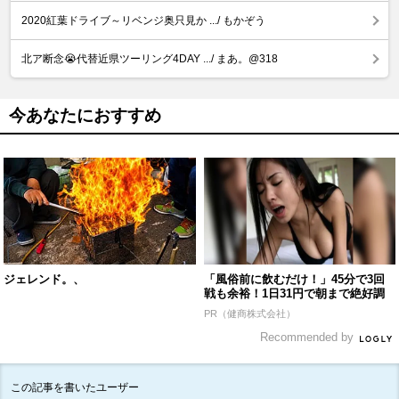
2020紅葉ドライブ～リベンジ奥只見か .../ もかぞう
北ア断念😭代替近県ツーリング4DAY .../ まあ。@318
今あなたにおすすめ
ジェレンド。、
「風俗前に飲むだけ！」45分で3回
戦も余裕！1日31円で朝まで絶好調
PR（健商株式会社）
Recommended by
この記事を書いたユーザー