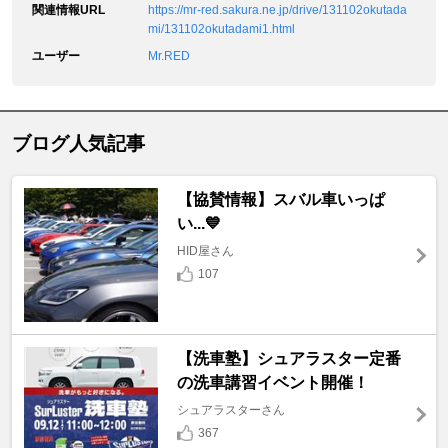
関連情報URL
https://mr-red.sakura.ne.jp/drive/131102okutada
mi/131102okutadami1.html
ユーザー
Mr.RED
ブログ人気記事
【協賛情報】スバル車いっぱ
い...💙
HID屋さん
107
【洗車塾】シュアラスター定番
の洗車講習イベント開催！
シュアラスターさん
367