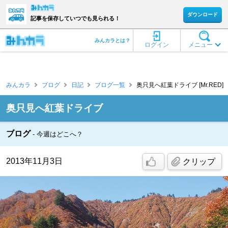
ダウンロード
記事を保存していつでも見られる！
みんカラとは？
ログイン
メニュー
みんカラ
ブログ
日記
ブログ一覧
奥只見へ紅葉ドライブ [Mr.RED]
奥只見へ紅葉ドライブ
ブログ
今週はどこへ？
2013年11月3日
クリップ