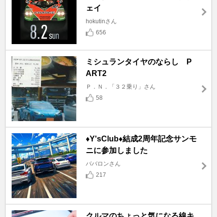
ェイ
hokutinさん
656
ミシュランタイヤのならし P
ART2
Ｐ．Ｎ．「３２乗り」さん
58
♦️Y'sClub♦️結成2周年記念サンモ
ニに参加しました
ババロンさん
217
クルマのちょっと気になる線キ