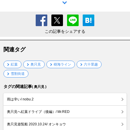
この記事をシェアする
関連タグ
紅葉
奥只見
樹海ライン
六十里越
雪割街道
タグの関連記事
( 奥只見 )
雨は辛い/ nobu.2
奥只見へ紅葉ドライブ（後編）/ Mr.RED
奥只見遊覧船 2020.10.24/ オンキョウ