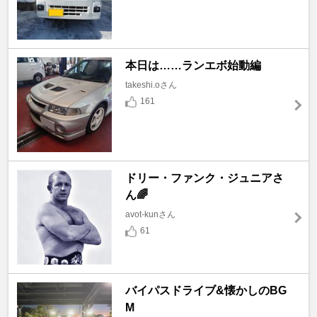
本日は……ランエボ始動編
takeshi.oさん
161
ドリー・ファンク・ジュニアさ
ん🌈
avot-kunさん
61
バイパスドライブ&懐かしのBG
M