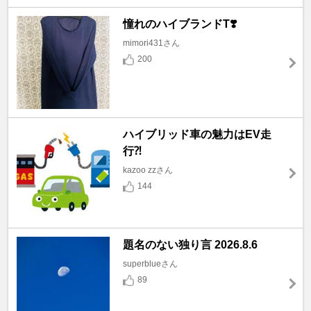
憧れのハイブランドT❣️
mimori431さん
200
ハイブリッド車の魅力はEV走
行⁈
kazoo zzさん
144
題名のない独り言 2026.8.6
superblueさん
89