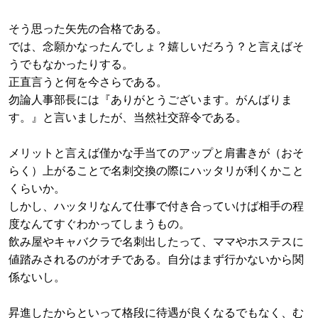
そう思った矢先の合格である。
では、念願かなったんでしょ？嬉しいだろう？と言えばそ
うでもなかったりする。
正直言うと何を今さらである。
勿論人事部長には『ありがとうございます。がんばりま
す。』と言いましたが、当然社交辞令である。
メリットと言えば僅かな手当てのアップと肩書きが（おそ
らく）上がることで名刺交換の際にハッタリが利くかこと
くらいか。
しかし、ハッタリなんて仕事で付き合っていけば相手の程
度なんてすぐわかってしまうもの。
飲み屋やキャバクラで名刺出したって、ママやホステスに
値踏みされるのがオチである。自分はまず行かないから関
係ないし。
昇進したからといって格段に待遇が良くなるでもなく、む