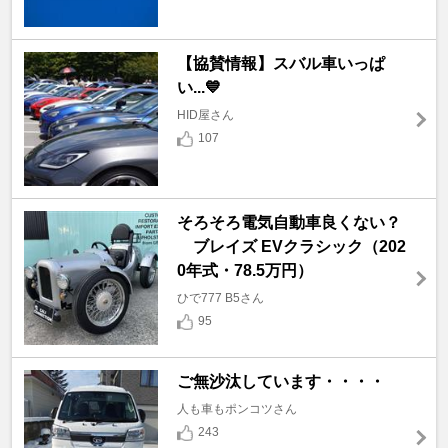
【協賛情報】スバル車いっぱ
い...💙
HID屋さん
107
そろそろ電気自動車良くない？
ブレイズ EVクラシック（202
0年式・78.5万円）
ひで777 B5さん
95
ご無沙汰しています・・・・
人も車もポンコツさん
243