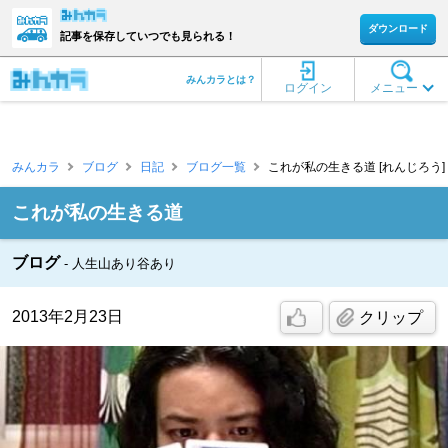
ダウンロード
記事を保存していつでも見られる！
みんカラとは？
ログイン
メニュー
みんカラ
ブログ
日記
ブログ一覧
これが私の生きる道 [れんじろう]
これが私の生きる道
ブログ
人生山あり谷あり
2013年2月23日
クリップ