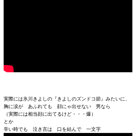
実際には氷川きよしの『きよしのズンドコ節』みたいに、
胸に涙が あふれても 顔にゃ出せない 男なら
（実際には相当顔に出てるけど・・・爆）
とか
辛い時でも 泣き言は 口を結んで 一文字