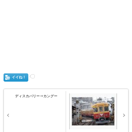
イイね！
ディスカバリー⇒カングー