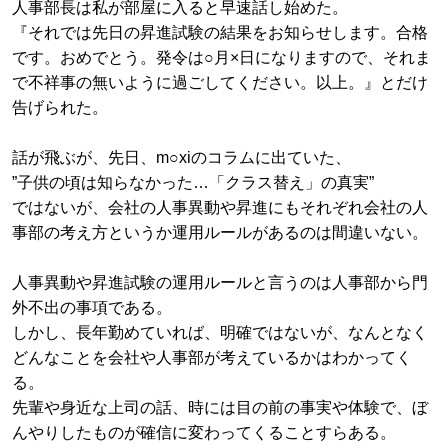
人事部長は私が部屋に入ると早速話し始めた。
『それでは先日の昇進試験の結果をお知らせします。合格
です。おめでとう。発令は○月×日になりますので、それま
で不祥事の無いように過ごしてください。以上。』とだけ
告げられた。
話が飛ぶが、先日、m○xiのコラムに出ていた、
”子供の頃は知らなかった…「クラス替え」の真実”
ではないが、会社の人事異動や昇進にもそれぞれ会社の人
事部の考え方というか運用ルールがあるのは間違いない。
人事異動や昇進試験の運用ルールと言うのは人事部から門
外不出の事項である。
しかし、長年勤めていれば、明確ではないが、なんとなく
どんなことを会社や人事部が考えているかはわかってく
る。
先輩や身近な上司の話、時には目の前の事実や体験で、ぼ
んやりしたものが確信に変わってくることすらある。