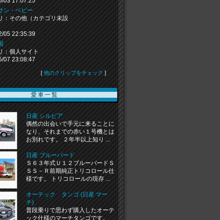
5/03 17:07:25
サン・ベビー
リ：その他（カテゴリ未設
2/05 22:35:39
国
リ：個人サイト
5/07 23:08:47
[
他のクリップをチェック
]
愛車一覧
日産 シルビア
偶然の出会いで手元に来ることに
なり、それまでの赤い１号機とは
お別れです。 ２年半以上知り ...
日産 ブルーバード
Ｓ６３年式Ｕ１２ブルーバードＳ
ＳＳ－Ｒ前期純正トリコロール仕
様です。 トリコロールの現存 ...
オーテック タンゴ (日産 マー
チ)
普段乗りで思わず購入したオーテ
ック仕様のマーチタンゴです。