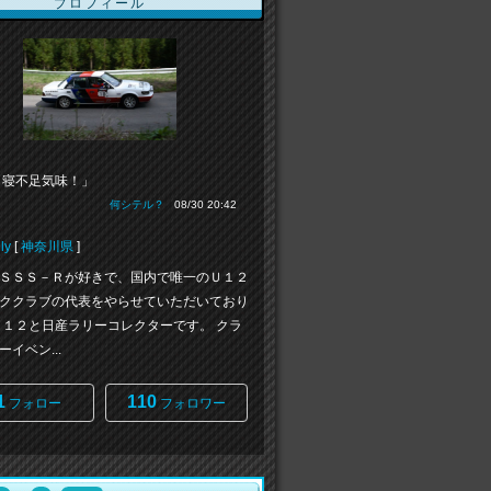
プロフィール
日寝不足気味！」
何シテル？
08/30 20:42
ly
[
神奈川県
]
ＳＳＳ－Ｒが好きで、国内で唯一のＵ１２
ククラブの代表をやらせていただいており
Ｕ１２と日産ラリーコレクターです。 クラ
イベン...
1
110
フォロー
フォロワー