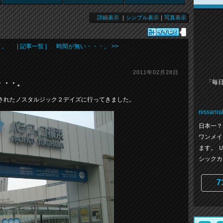
詳細表示
｜
シンプル表示
｜
写真表示
・。
| 記事一覧 |
時間が無い・・・。 >>
2011年02月28日
「毎
・・・。
されたノスタルジック２デイズに行ってきました。
nissanral
日本一？
ワンメイ
ます。 
シックカー
7