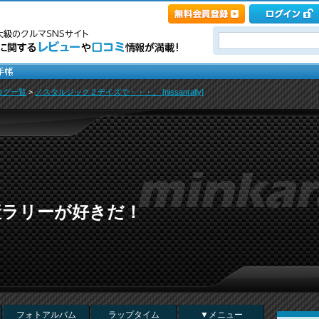
ログ一覧
>
ノスタルジック２デイズで・・・。 [nissanrally]
産ラリーが好きだ！
フォトアルバム
ラップタイム
▼メニュー