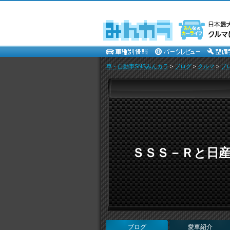
車・自動車SNSみんカラ
>
ブログ
>
クルマ
>
ブ
ＳＳＳ－Ｒと日
ブログ
愛車紹介