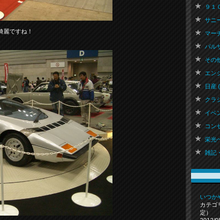
９１０ブ
サニー 
綺麗ですね！
マーチ 
パルサー
その他
エンジ
日産 ( 
クラシ
イベン
コンセ
栄光へ
雑記・
いつか
カテゴ
定）