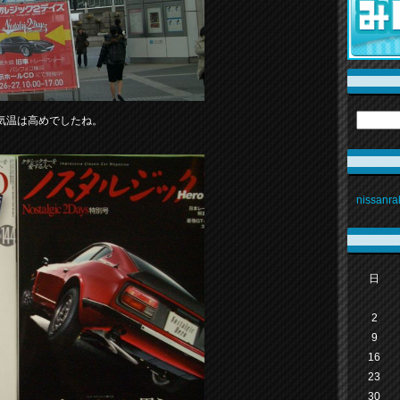
気温は高めでしたね。
nissan
日
2
9
16
23
30