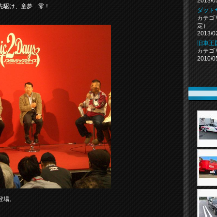
2013/0
先駆け、童夢 零！
ダット
カテゴ
定）
2013/0
旧車王
カテゴ
2010/0
登場。