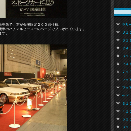
販売版で、右が会場限定２００部仕様。
ラリー
後半のハチマルヒーローのページでブルが出ています。
Ｕ１２
ます。
Ｓ１１
２４０Ｒ
Ｓ１２
ＰＡ１
７１０
フェア
フェア
セドリッ
３１０ブ
４１０ブ
５１０ブ
６１０ブ