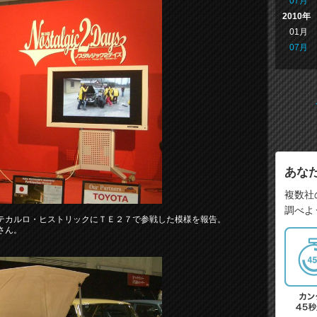
07月
2010年
01月
07月
あな
複数社
調べよ
テカルロ・ヒストリックにＴＥ２７で参戦した模様を報告。
さん。