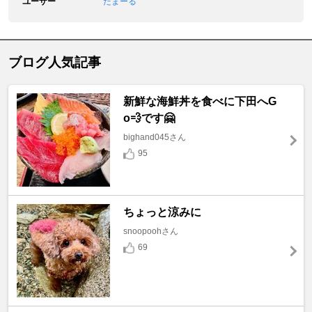
ユーザー
たまーる
ブログ人気記事
新鮮な海鮮丼を食べに下田へG
o💨です🤗
bighand045さん
95
ちょっと涼みに
snoopoohさん
69