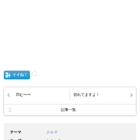
イイね！
凹む〜〜
切れてますよ！
記事一覧
テーマ
クルマ