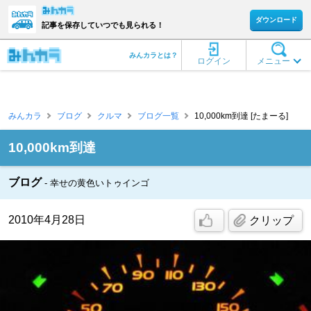
ダウンロード
記事を保存していつでも見られる！
みんカラとは？
ログイン
メニュー
みんカラ
ブログ
クルマ
ブログ一覧
10,000km到達 [たまーる]
10,000km到達
ブログ
幸せの黄色いトゥインゴ
2010年4月28日
クリップ