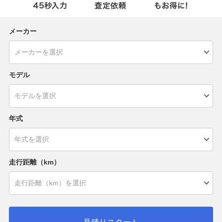
メーカー
モデル
年式
走行距離（km）