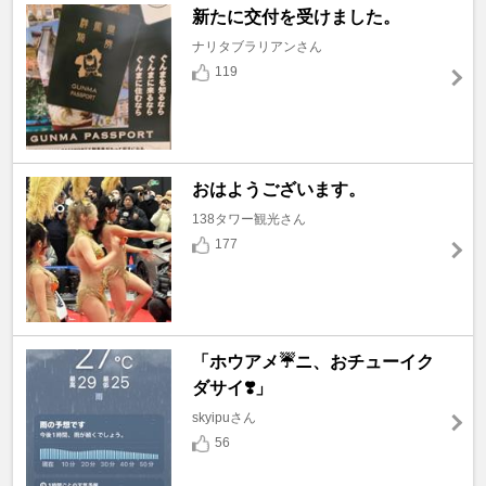
新たに交付を受けました。
ナリタブラリアンさん
119
おはようございます。
138タワー観光さん
177
「ホウアメ☔️ニ、おチューイク
ダサイ❣️」
skyipuさん
56