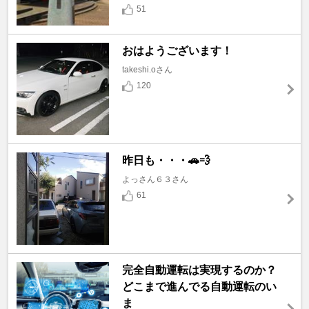
51
おはようございます！
takeshi.oさん
120
昨日も・・・🚗💨
よっさん６３さん
61
完全自動運転は実現するのか？
どこまで進んでる自動運転のい
ま