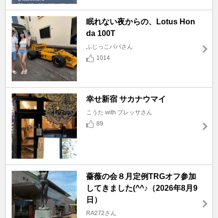
眠れない夜からの、Lotus Hon
da 100T
ふじっこパパさん
1014
幸せ新宿 サカナウマイ
こうた with プレッサさん
89
薔薇の会８月定例TRGオフ参加
してきました(^^♪（2026年8月9
日）
RA272さん