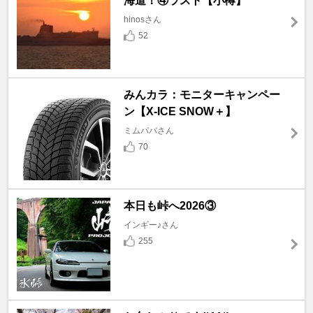
海道！④ラスト【小樽】
hinosさん
52
みんカラ：モニターキャンペー
ン【X-ICE SNOW＋】
ミムパパさん
70
本日も峠へ2026③
インギー♪さん
255