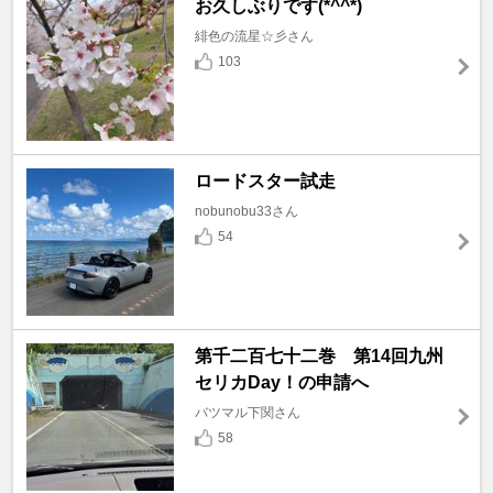
お久しぶりです(*^^*)
緋色の流星☆彡さん
103
ロードスター試走
nobunobu33さん
54
第千二百七十二巻 第14回九州
セリカDay！の申請へ
バツマル下関さん
58