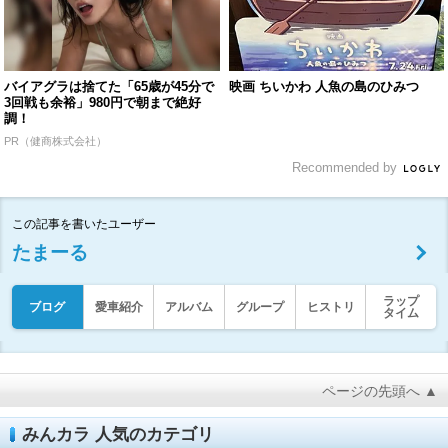
バイアグラは捨てた「65歳が45分で
映画 ちいかわ 人魚の島のひみつ
3回戦も余裕」980円で朝まで絶好
調！
PR（健商株式会社）
Recommended by
この記事を書いたユーザー
たまーる
ラップ
ブログ
愛車紹介
アルバム
グループ
ヒストリ
タイム
ページの先頭へ ▲
みんカラ 人気のカテゴリ