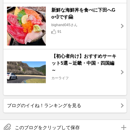
新鮮な海鮮丼を食べに下田へG
o💨です🤗
bighand045さん
91
【初心者向け】おすすめサーキ
ット5選～近畿・中国・四国編
～
カーライフ
ブログのイイね！ランキングを見る
このブログをクリップして保存