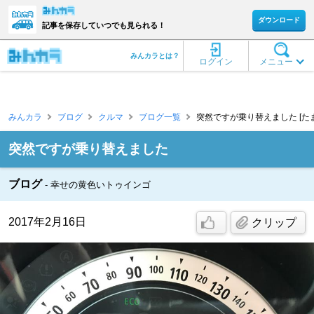
ダウンロード
記事を保存していつでも見られる！
みんカラとは？
ログイン
メニュー
みんカラ
ブログ
クルマ
ブログ一覧
突然ですが乗り替えました [た
突然ですが乗り替えました
ブログ
幸せの黄色いトゥインゴ
2017年2月16日
クリップ