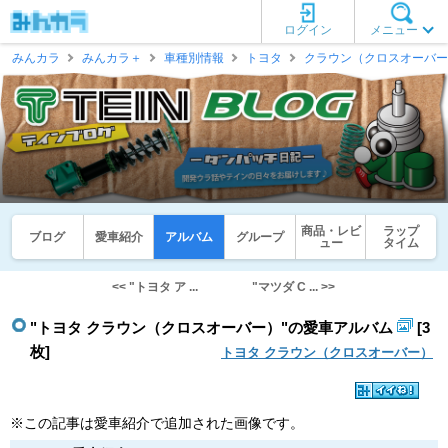
ログイン
メニュー
みんカラ
みんカラ＋
車種別情報
トヨタ
クラウン（クロスオーバー
商品・レビ
ラップ
ブログ
愛車紹介
アルバム
グループ
ュー
タイム
<< "トヨタ ア ...
"マツダ C ... >>
"トヨタ クラウン（クロスオーバー）"の愛車アルバム
[3
枚]
トヨタ クラウン（クロスオーバー）
※この記事は愛車紹介で追加された画像です。