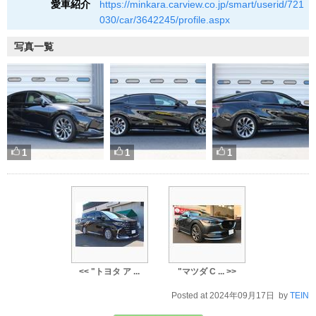
愛車紹介
https://minkara.carview.co.jp/smart/userid/721
030/car/3642245/profile.aspx
写真一覧
1
1
1
<< "トヨタ ア ...
"マツダ C ... >>
Posted at 2024年09月17日 by
TEIN