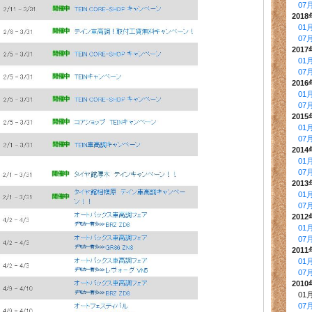
07
2018
01
07
2017
01
07
2016
01
07
2015
01
07
2014
01
07
2013
01
07
2012
01
07
2011
01
07
2010
01
07