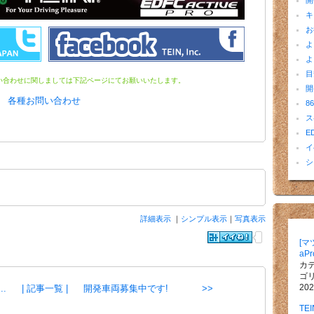
開
キ
お
よ
よ
目
い合わせに関しましては下記ページにてお願いいたします。
開
各種お問い合わせ
86
ス
E
イ
シ
詳細表示
｜
シンプル表示
｜
写真表示
[マツ
aP
カ
ゴ
202
.
| 記事一覧 |
開発車両募集中です! >>
TEI