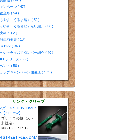
発情報 ( 262 )
ャンペーン ( 471 )
役立ち ( 54 )
もやま「くるま編」 ( 50 )
もやま「くるまじゃない編」 ( 50 )
安箱？ ( 2 )
発車両募集 ( 184 )
 & BRZ ( 36 )
ペシャライズドダンパー紹介 ( 40 )
DFCシリーズ ( 22 )
ベント ( 50 )
ョップキャンペーン開催店 ( 174 )
リンク・クリップ
ダ CX-5]TEIN Endur
ro【KEEAW】
テゴリ：その他（カテ
リ未設定）
1/08/16 11:17:12
N STREET FLEX DAM