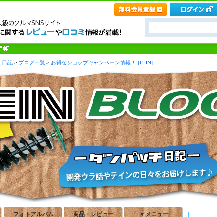
>
日記
>
ブログ一覧
>
お得なショップキャンペーン情報！ [TEIN]
フォトアルバム
商品・レビュー
▼メニュー