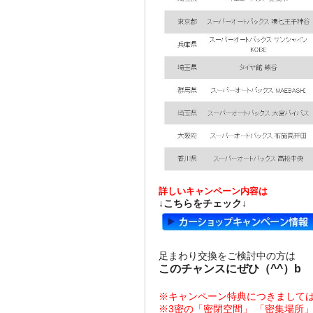
詳しいキャンペーン内容は
↓こちらをチェック↓
足まわり交換をご検討中の方は
このチャンスにぜひ（^^）b
※キャンペーン特典につきまして
※3密の「密閉空間」 「密集場所