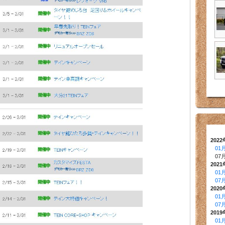
2022
01
07
2021
01
07
2020
01
07
2019
01