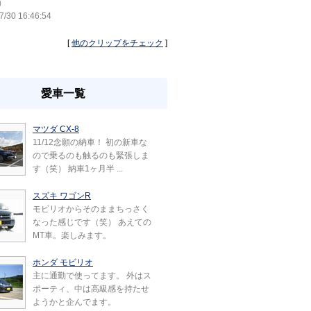
）
7/30 16:46:54
[
他のクリップをチェック
]
愛車一覧
マツダ CX-8
11/12念願の納車！ 初の新車な
ので乗るのも触るのも緊張しま
す（笑） 納車1ヶ月半 ...
スズキ ワゴンR
モビリオからそのままちっさく
なった感じです（笑） あえての
MT車。楽しみます。
ホンダ モビリオ
主に通勤で使ってます。 外はス
ポーティ、中は高級感を持たせ
ようかと企んでます。