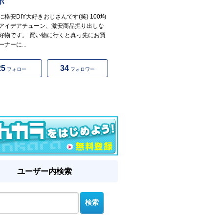
ホ
に格安DIY大好きおじさんです(笑) 100均
アイデアチューン、激安商品掘り出しな
好物です。 買い物に行くと真っ先にお買
ナーに...
25
34
フォロー
フォロワー
ユーザー内検索