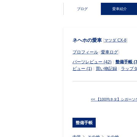
ブログ
愛車紹介
ネヘホの愛車
[
]
マツダ CX-8
プロフィール
(
愛車ログ
)
パーツレビュー (42)
|
整備手帳 (7
ビュー (1)
|
買い物記録
|
ラップ
<< 【100均ネタ】シガーソケッ
整備手帳