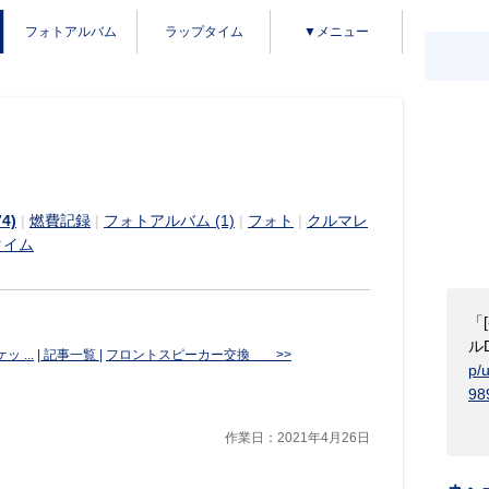
フォトアルバム
ラップタイム
▼メニュー
4)
|
燃費記録
|
フォトアルバム (1)
|
フォト
|
クルマレ
タイム
「
ル
 ...
| 記事一覧 |
フロントスピーカー交換 >>
p/
98
作業日：2021年4月26日