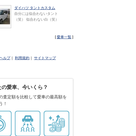
ダイハツ タントカスタム
自分には似合わないタント
（笑） 似合わない白（笑）
[
愛車一覧
]
ヘルプ
｜
利用規約
｜
サイトマップ
たの愛車、今いくら？
の査定額を比較して愛車の最高額を
う！