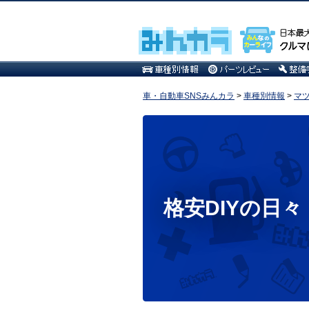
車・自動車SNSみんカラ
>
車種別情報
>
マ
格安DIYの日々