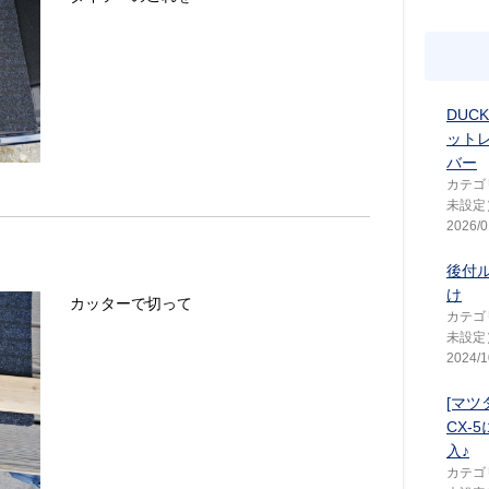
DUC
ット
バー
カテゴ
未設定
2026/0
後付
け
カッターで切って
カテゴ
未設定
2024/1
[マツ
CX-
入♪
カテゴ