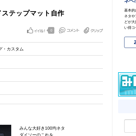
ネヘ
基本的
ドステップマット自作
ネタや
どが大
い得コー
0
グ・カスタム
みんな大好き100均ネタ
ダイソーのこれを