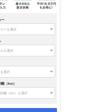
カー
ル
距離（km）