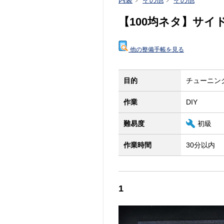
内装
その他
その他
【100均ネタ】サイ
他の整備手帳を見る
目的
チューニン
作業
DIY
難易度
初級
作業時間
30分以内
1