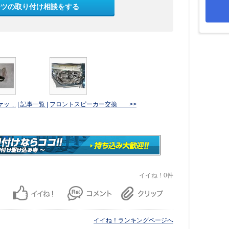
ーツの取り付け相談をする
 ...
| 記事一覧 |
フロントスピーカー交換 >>
イイね！0件
イイね！ランキングページへ