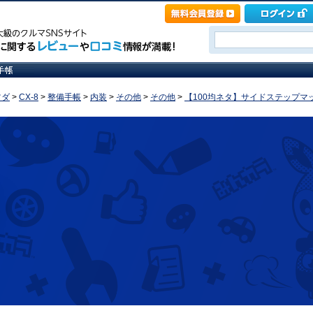
ツダ
>
CX-8
>
整備手帳
>
内装
>
その他
>
その他
>
【100均ネタ】サイドステップマッ