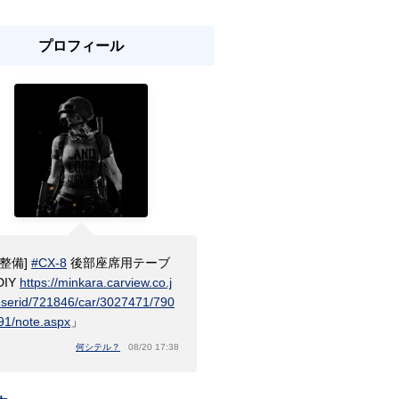
プロフィール
[整備]
#CX-8
後部座席用テーブ
DIY
https://minkara.carview.co.j
userid/721846/car/3027471/790
91/note.aspx
」
何シテル？
08/20 17:38