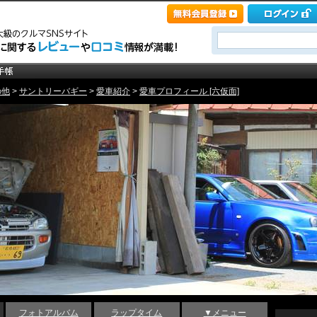
の他
>
サントリーバギー
>
愛車紹介
>
愛車プロフィール [六仮面]
フォトアルバム
ラップタイム
▼メニュー