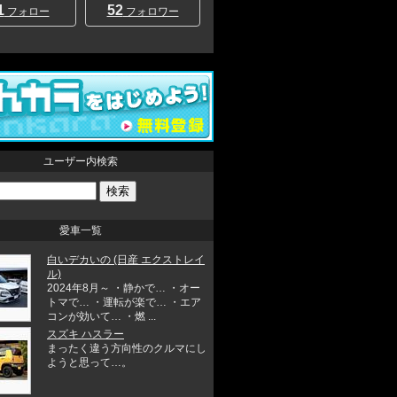
1
52
フォロー
フォロワー
ユーザー内検索
愛車一覧
白いデカいの (日産 エクストレイ
ル)
2024年8月～ ・静かで… ・オー
トマで… ・運転が楽で… ・エア
コンが効いて… ・燃 ...
スズキ ハスラー
まったく違う方向性のクルマにし
ようと思って…。