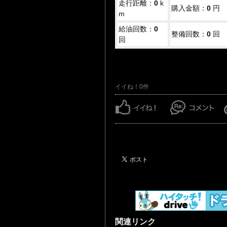
走行距離：
0
k
購入金額：
0
円
m
給油回数：
0
整備回数：
0
回
回
イイね！0件
関連リンク