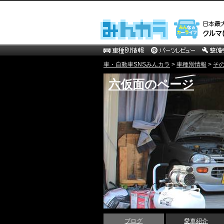
車・自動車SNSみんカラ
>
車種別情報
>
そ
六仮面のページ
ブログ
愛車紹介