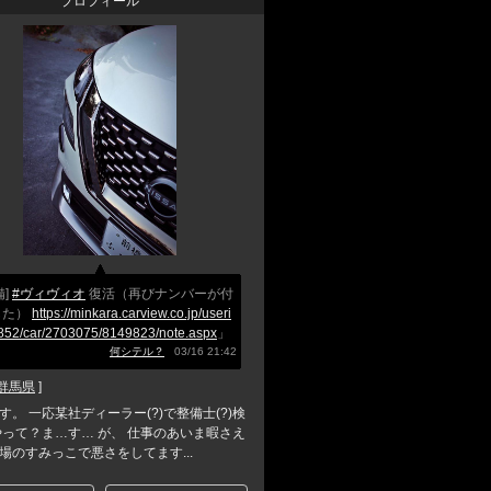
プロフィール
備]
#ヴィヴィオ
復活（再びナンバーが付
した）
https://minkara.carview.co.jp/useri
852/car/2703075/8149823/note.aspx
」
何シテル？
03/16 21:42
群馬県
]
す。 一応某社ディーラー(?)で整備士(?)検
)やって？ま…す… が、 仕事のあいま暇さえ
場のすみっこで悪さをしてます...