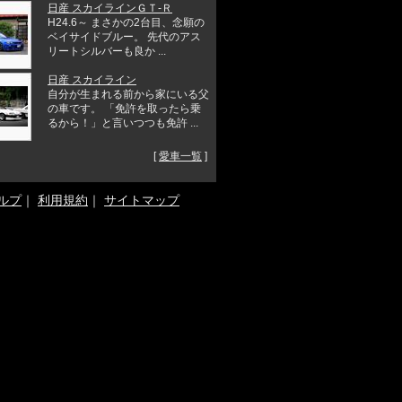
日産 スカイラインＧＴ‐Ｒ
H24.6～ まさかの2台目、念願の
ベイサイドブルー。 先代のアス
リートシルバーも良か ...
日産 スカイライン
自分が生まれる前から家にいる父
の車です。 「免許を取ったら乗
るから！」と言いつつも免許 ...
[
愛車一覧
]
ルプ
｜
利用規約
｜
サイトマップ