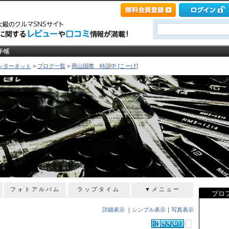
ンターネット
>
ブログ一覧
>
岡山国際 特訓中 [こーげ]
フォトアルバム
ラップタイム
▼メニュー
プロ
詳細表示
｜
シンプル表示
｜
写真表示