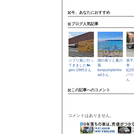
今、あなたにおすすめ
ブログ人気記事
ジブリ展に行っ
潮の香りと夏の
第千
てきました🏍️
風
巻 
gen-1985さん
tompumpkinhe
紀20 
adさん
バツ
ん
この記事へのコメント
コメントはありません。