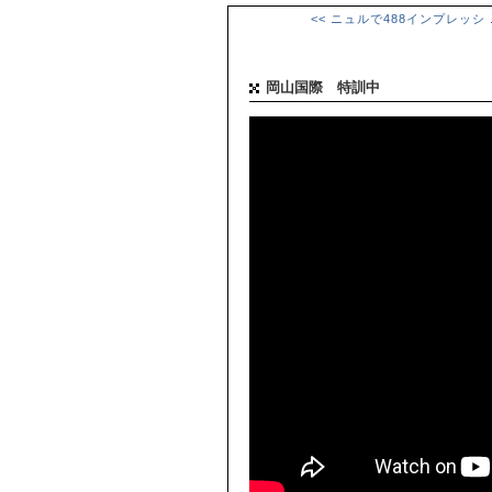
<< ニュルで488インプレッシ .
岡山国際 特訓中