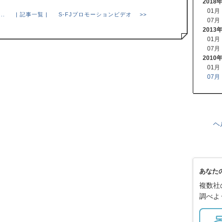
2018
01月
..
| 記事一覧 |
S-FJプロモーションビデオ >>
07月
2013
01月
07月
2010
01月
07月
ヘ
あなた
複数社
調べよ