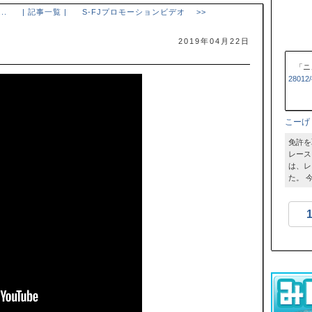
..
| 記事一覧 |
S-FJプロモーションビデオ >>
2019年04月22日
「ニ
28012/
こーげ
免許を
レース
は、レ
た。 