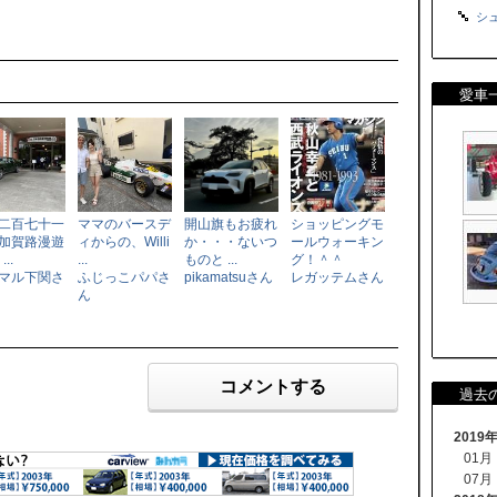
シュ
愛車
二百七十一
ママのバースデ
開山旗もお疲れ
ショッピングモ
加賀路漫遊
ィからの、Willi
か・・・ないつ
ールウォーキン
...
...
ものと ...
グ！＾＾
マル下関さ
ふじっこパパさ
pikamatsuさん
レガッテムさん
ん
コメントする
過去
2019
01月
07月