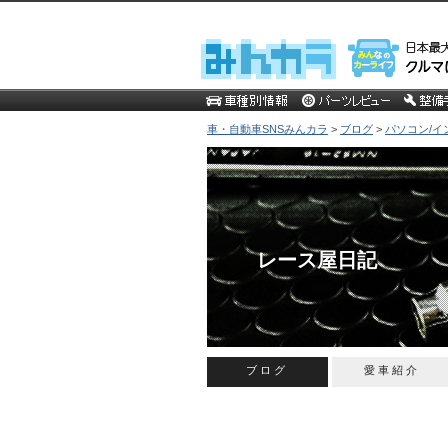
車・自動車SNSみんカラ
>
ブログ
>
パソコン/イ
レース屋日記
ブログ
愛車紹介