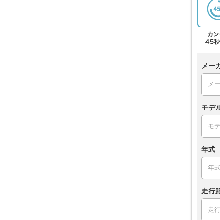
メー
モデ
年式
走行