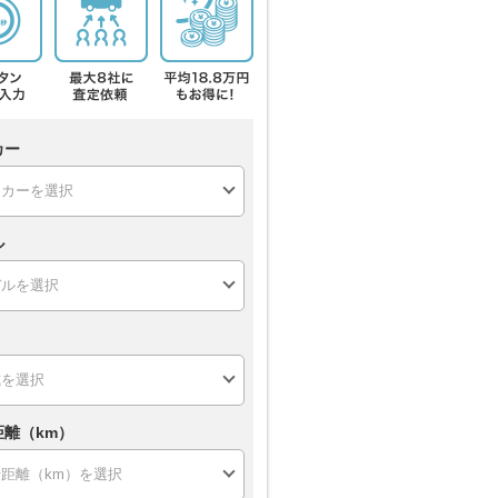
カー
ル
距離（km）