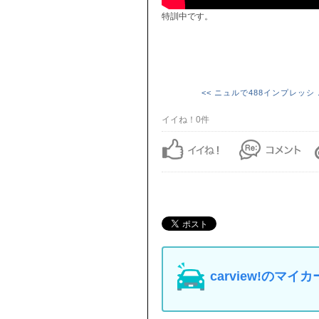
特訓中です。
<< ニュルで488インプレッシ .
イイね！0件
carview!の