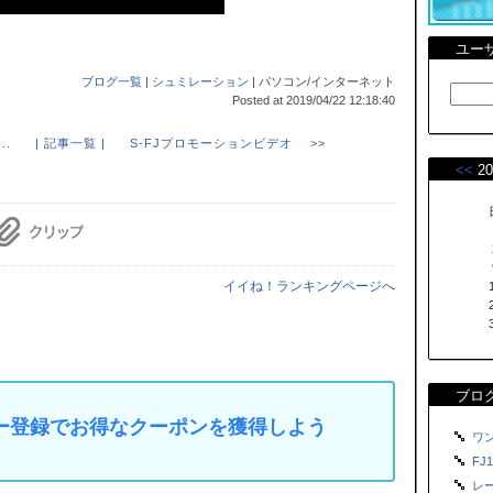
ユー
ブログ一覧
|
シュミレーション
| パソコン/インターネット
Posted at 2019/04/22 12:18:40
..
| 記事一覧 |
S-FJプロモーションビデオ >>
<<
20
イイね！ランキングページへ
ブロ
マイカー登録でお得なクーポンを獲得しよう
ワン
FJ1
レース