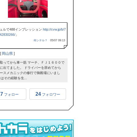
ュルで488インプレッション
http://cvw.jp/b/7
42830266/
」
何シテル？
05/07 09:13
[
岡山県
]
取ってから車一筋 マーチ、ＦＪ１６００で
に出てました。 ドライバーを辞めてから
ースメカニックの修行で御殿場にいまし
今はその経験を生...
17
24
フォロー
フォロワー