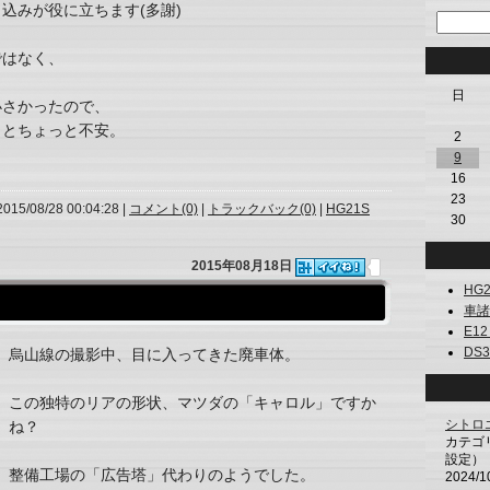
込みが役に立ちます(多謝)
ではなく、
日
小さかったので、
、とちょっと不安。
2
9
16
23
2015/08/28 00:04:28 |
コメント(0)
|
トラックバック(0)
|
HG21S
30
2015年08月18日
HG21
車諸々
E12 
DS3 
烏山線の撮影中、目に入ってきた廃車体。
この独特のリアの形状、マツダの「キャロル」ですか
シトロ
ね？
カテゴ
設定）
整備工場の「広告塔」代わりのようでした。
2024/1