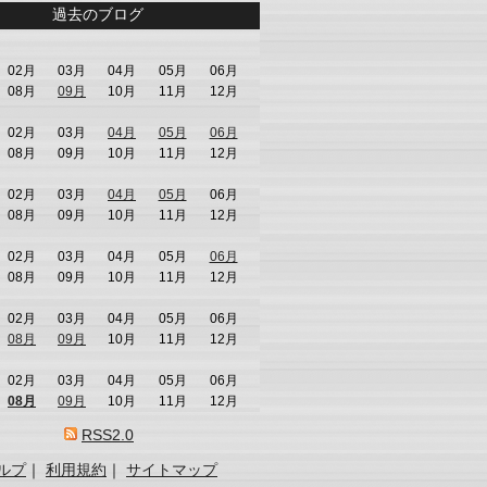
過去のブログ
02月
03月
04月
05月
06月
08月
09月
10月
11月
12月
02月
03月
04月
05月
06月
08月
09月
10月
11月
12月
02月
03月
04月
05月
06月
08月
09月
10月
11月
12月
02月
03月
04月
05月
06月
08月
09月
10月
11月
12月
02月
03月
04月
05月
06月
08月
09月
10月
11月
12月
02月
03月
04月
05月
06月
08月
09月
10月
11月
12月
RSS2.0
ルプ
｜
利用規約
｜
サイトマップ