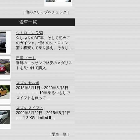
[
他のクリップをチェック
]
愛車一覧
シトロエン DS3
久しぶりのMT車、そして初めて
のガイシャ。憧れのシトロエン。
驚く程安くて乗り換え。そうじ ...
日産 ノート
近所のニッサンで格安のメダリス
トを見つけて購入。
スズキ セルボ
2015年8月1日～2020年8月3日
－－－－－－ 10年乗るつもりで
スイフトを買って ...
スズキ スイフト
2009年8月22日～2015年8月1日
----- 1.3 XG Limited II ...
[
愛車一覧
]