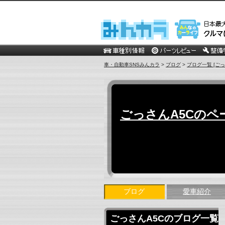
車・自動車SNSみんカラ
>
ブログ
>
ブログ一覧 [ごっ
ごっさんA5Cのペ
ブログ
愛車紹介
ごっさんA5Cのブログ一覧