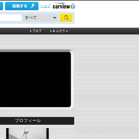
ヘルプ
プロフィール