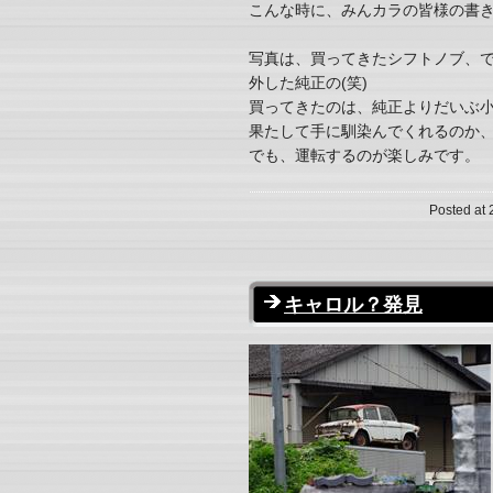
こんな時に、みんカラの皆様の書き
写真は、買ってきたシフトノブ、
外した純正の(笑)
買ってきたのは、純正よりだいぶ
果たして手に馴染んでくれるのか
でも、運転するのが楽しみです。
Posted at 
キャロル？発見