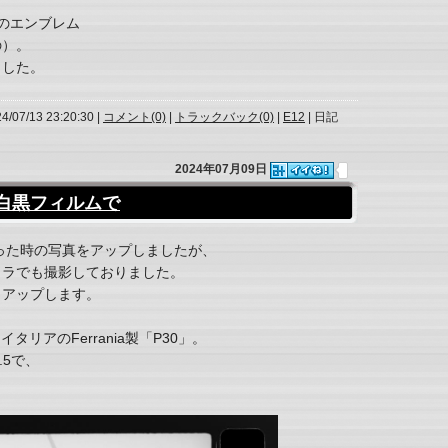
t」のエンブレム
の）。
ました。
24/07/13 23:20:30 |
コメント(0)
|
トラックバック(0)
|
E12
| 日記
2024年07月09日
、白黒フィルムで
行った時の写真をアップしましたが、
メラでも撮影しておりました。
もアップします。
タリアのFerrania製「P30」。
.5で、
。