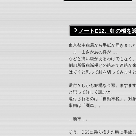
ノートE12、虹の橋を
東京都主税局から手紙が届きまし
「ま、まさかあの件が…」
などと痛い腹があるわけでもなく
例の所得税減税との絡みで連絡が
はて？と思って封を切ってみます
還付？しかも結構な金額。ますま
と思って詳しく読むと、
還付されるのは「自動車税」。対
事由は「廃車」。
…廃車…。
そう、DS3に乗り換えた時に手放し