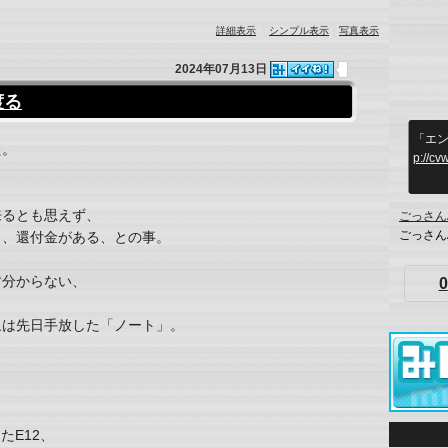
詳細表示
｜
シンプル表示
｜
写真表示
2024年07月13日
渡る
「エン
た。
p://cv
、
来るとも思えず、
ごっさん
ごっさん
と、還付金がある、との事。
す分からない、
0
象は先日手放した「ノート」。
たE12、