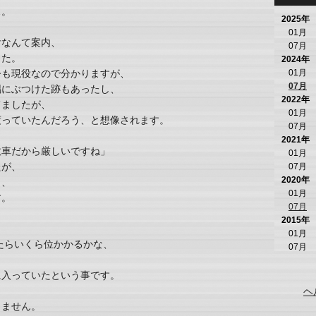
…。
2025年
01月
付なんて案内、
07月
した。
2024年
01月
今も現役なので分かりますが、
07月
隅にぶつけた跡もあったし、
2022年
てましたが、
01月
渡っていたんだろう、と想像されます。
07月
2021年
故車だから厳しいですね」
01月
たが、
07月
2020年
ら、
01月
す。
07月
2015年
01月
えたらいくら位かかるかな、
07月
に入っていたという事です。
ヘ
りません。