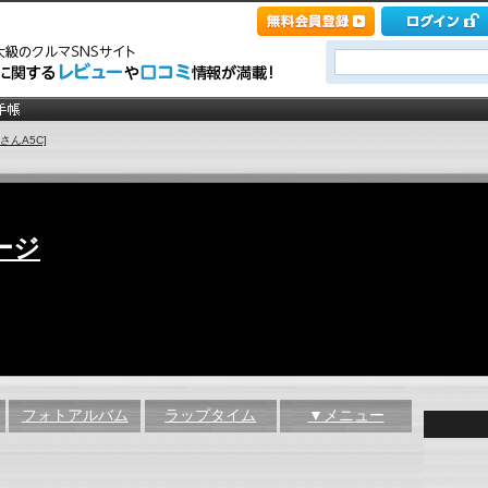
さんA5C]
ージ
フォトアルバム
ラップタイム
▼メニュー