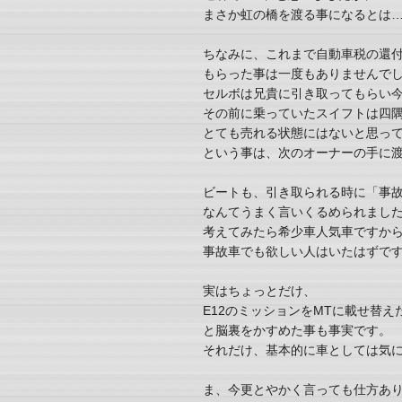
まさか虹の橋を渡る事になるとは
ちなみに、これまで自動車税の還
もらった事は一度もありませんで
セルボは兄貴に引き取ってもらい
その前に乗っていたスイフトは四
とても売れる状態にはないと思っ
という事は、次のオーナーの手に
ビートも、引き取られる時に「事
なんてうまく言いくるめられまし
考えてみたら希少車人気車ですか
事故車でも欲しい人はいたはずで
実はちょっとだけ、
E12のミッションをMTに載せ替
と脳裏をかすめた事も事実です。
それだけ、基本的に車としては気
ま、今更とやかく言っても仕方あ