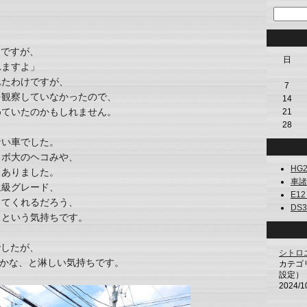
、
けですが、
日
れますよ」
れたわけですが、
7
を観察していなかったので、
14
めていたのかもしれません。
21
28
ない車でした。
クボ大のヘコみや、
HG21
もありました。
車諸々
上級グレード、
E12 
ってくれるだろう、
DS3 
、という気持ちです。
でしたが、
シトロ
たかな、と淋しい気持ちです。
カテゴ
設定）
2024/1