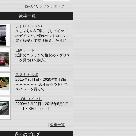
[
他のクリップをチェック
]
愛車一覧
シトロエン DS3
久しぶりのMT車、そして初めて
のガイシャ。憧れのシトロエン。
驚く程安くて乗り換え。そうじ ...
日産 ノート
近所のニッサンで格安のメダリス
トを見つけて購入。
スズキ セルボ
2015年8月1日～2020年8月3日
－－－－－－ 10年乗るつもりで
スイフトを買って ...
スズキ スイフト
2009年8月22日～2015年8月1日
----- 1.3 XG Limited II ...
[
愛車一覧
]
過去のブログ