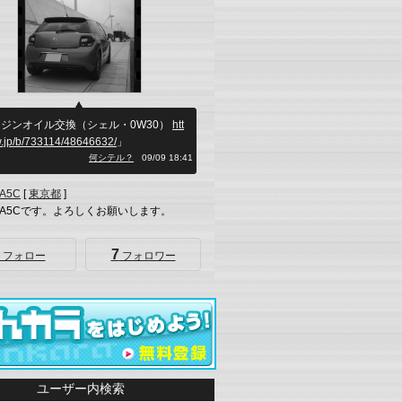
ジンオイル交換（シェル・0W30）
htt
w.jp/b/733114/48646632/
」
何シテル？
09/09 18:41
A5C
[
東京都
]
A5Cです。よろしくお願いします。
7
フォロー
フォロワー
ユーザー内検索