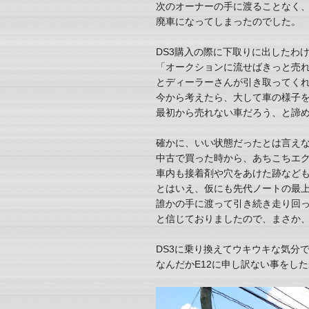
次のオーナーの手に渡ることなく
廃車になってしまったのでした。
DS3購入の際に下取りに出したわ
「オークションに流せばきっと売
とディーラーさんが引き取ってく
今から考えたら、大して車の様子
最初から売れない車だろう、と諦
確かに、いい状態だったとは言え
中古で買った時から、あちこちエ
車内も接着剤や穴をあけた跡など
とはいえ、仮にも先代ノートの最
誰かの手に渡って引き続き走り回
と信じておりましたので、まさか
DS3に乗り換えてウキウキな気分
なんだかE12に申し訳ない事をし