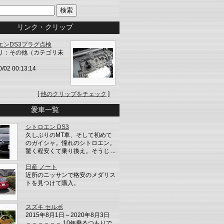
リンク・クリップ
エンDS3プラグ点検
リ：その他（カテゴリ未
0/02 00:13:14
[
他のクリップをチェック
]
愛車一覧
シトロエン DS3
久しぶりのMT車、そして初めて
のガイシャ。憧れのシトロエン。
驚く程安くて乗り換え。そうじ ...
日産 ノート
近所のニッサンで格安のメダリス
トを見つけて購入。
スズキ セルボ
2015年8月1日～2020年8月3日
－－－－－－ 10年乗るつもりで