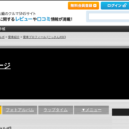
ルボ
>
愛車紹介
>
愛車プロフィール [ごっさんA5C]
ージ
フォトアルバム
ラップタイム
▼メニュー
]
セルボ