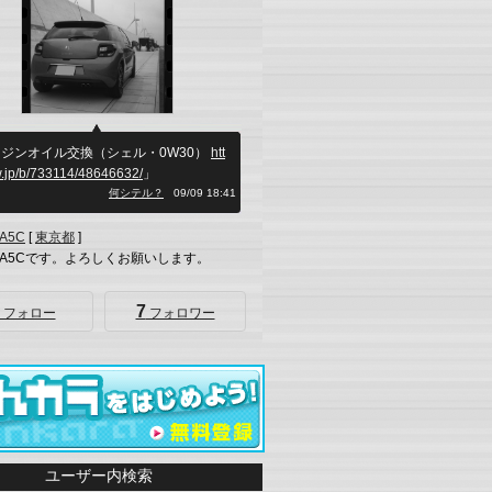
ジンオイル交換（シェル・0W30）
htt
w.jp/b/733114/48646632/
」
何シテル？
09/09 18:41
A5C
[
東京都
]
A5Cです。よろしくお願いします。
7
フォロー
フォロワー
ユーザー内検索