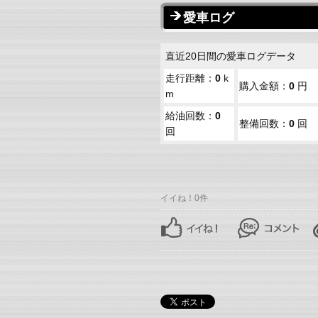
愛車ログ
直近20日間の愛車ログデータ
走行距離：
0
k
購入金額：
0
円
m
給油回数：
0
整備回数：
0
回
回
イイね！0件