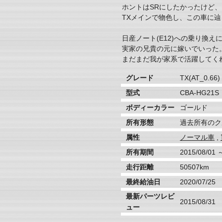
ホントはSRにしたかったけど
TXメインで物色し、この車に
日産ノート(E12)への乗り換え
実家の兄貴の元に嫁いでいった
まだまだ我が家系で活躍してく
グレード
TX(AT_0.66)
型式
CBA-HG21S
ボディーカラー
ゴールド
所有形態
過去所有のク
属性
ノーマル車
,
所有期間
2015/08/01 
走行距離
50507km
最終給油日
2020/07/25
最新パーツレビ
2015/08/31
ュー