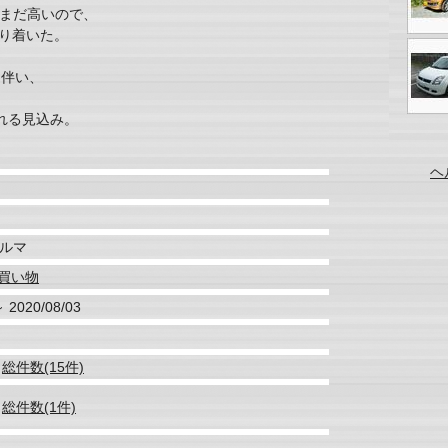
、まだ高いので、
辿り着いた。
に伴い、
。
れる見込み。
ヘ
ルマ
買い物
～ 2020/08/03
総件数(15件)
総件数(1件)