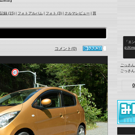
記録 (15)
|
フォトアルバム
|
フォト (3)
|
クルマレビュー
|
買
「エン
p://cv
コメント(0)
ごっさん
ごっさん
0