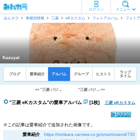
ログイン
メニュー
みんカラ
車種別情報
三菱
eKカスタム
フォトアルバム
フォト
Kazuyat
ラップ
ブログ
愛車紹介
アルバム
グループ
ヒストリ
タイム
<< "三菱 パジ ...
"三菱 パジ ... >>
"三菱 eKカスタム"の愛車アルバム
[1枚]
三菱 eKカスタム
※この記事は愛車紹介で追加された画像です。
愛車紹介
https://minkara.carview.co.jp/smart/userid/733