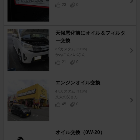
23
0
天候悪化前にオイル＆フィルタ
ー交換
eKカスタム
[B11W]
かねごんパパさん
21
0
エンジンオイル交換
eKカスタム
[B11W]
文太の父さん
45
0
オイル交換（0W-20）