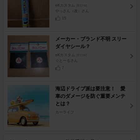
eKカスタム
[B11W]
やっさん（改）さん
15
メーカー・ブランド不明 スリー
ダイヤシール？
eKカスタム
[B11W]
☆とーるさん
7
海辺ドライブ派は要注意！ 愛
車のダメージを防ぐ重要メンテ
とは？
カーライフ