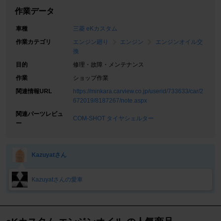
作業データ
車種
三菱 eKカスタム
作業カテゴリ
エンジン廻り
エンジン
エンジンオイル交
換
目的
修理・故障・メンテナンス
作業
ショップ作業
関連情報URL
https://minkara.carview.co.jp/userid/733633/car/2
672019/8187267/note.aspx
関連パーツレビュ
COM-SHOT タイヤシェルター
ー
Kazuyatさん
Kazuyatさんの愛車