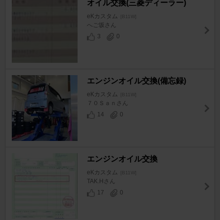
オイル交換(三菱ディーラー)
eKカスタム
[B11W]
へご坂さん
3
0
エンジンオイル交換(備忘録)
eKカスタム
[B11W]
７０Ｓａｎさん
14
0
エンジンオイル交換
eKカスタム
[B11W]
TAK.Hさん
17
0