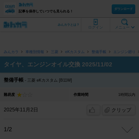
ダウンロード
記事を保存していつでも見られる！
みんカラとは？
ログイン
メニュー
みんカラ
車種別情報
三菱
eKカスタム
整備手帳
エンジン廻り
タイヤ、エンジンオイル交換 2025/11/02
整備手帳
三菱 eKカスタム [B11W]
難易度
作業時間
1時間以内
2025年11月2日
クリップ
1/2