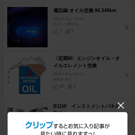
備忘録:オイル交換 96,349km
eKカスタム
[B11W]
ヒロッシ65さん
3
0
〈定期M〉エンジンオイル・オ
イルエレメント交換
eKカスタム
[B11W]
ekezo-さん
16
0
B11W インストメントパネル
取外し
eKカスタム
[B11W]
やる気になればさん
16