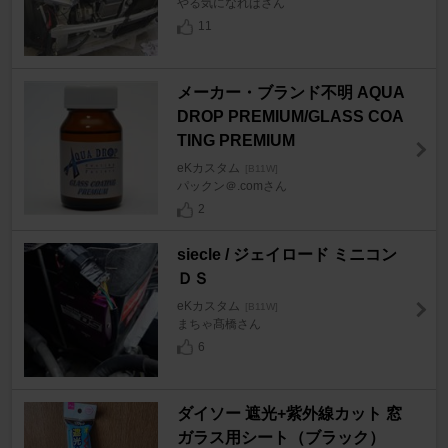
やる気になればさん
11
メーカー・ブランド不明 AQUA
DROP PREMIUM/GLASS COA
TING PREMIUM
eKカスタム
[B11W]
パックン＠.comさん
2
siecle / ジェイロード ミニコン
ＤＳ
eKカスタム
[B11W]
まちゃ髙橋さん
6
ダイソー 遮光+紫外線カット 窓
ガラス用シート（ブラック）