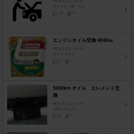
eKカスタム
[B11W]
やっさん（改）さん
10
0
エンジンオイル交換 4048㎞
eKカスタム
[B11W]
Ｒｅｖ.６さん
2
1
5000km オイル エレメント交
換
eKカスタム
[B11W]
小粒ちゃんさん
8
1