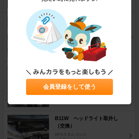
エアインテーク交換（ターボ用
からNA用に）
eKカスタム
[B11W]
アイ彩さん
32
エアコン リレー交換
eKカスタム
[B11W]
ぼうず！さん
会員登録をして使う
4
B11W ヘッドライト取外し
（交換）
eKカスタム
[B11W]