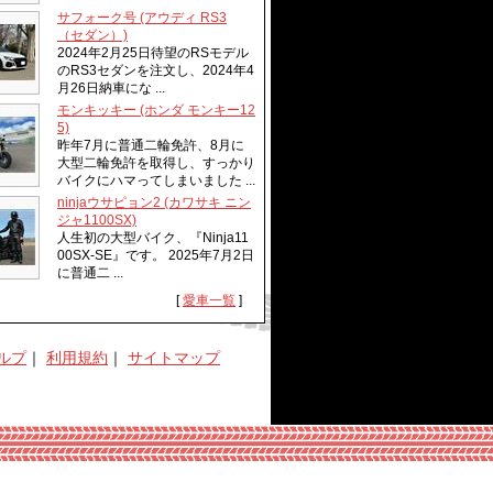
サフォーク号 (アウディ RS3
（セダン）)
2024年2月25日待望のRSモデル
のRS3セダンを注文し、2024年4
月26日納車にな ...
モンキッキー (ホンダ モンキー12
5)
昨年7月に普通二輪免許、8月に
大型二輪免許を取得し、すっかり
バイクにハマってしまいました ...
ninjaウサピョン2 (カワサキ ニン
ジャ1100SX)
人生初の大型バイク、『Ninja11
00SX-SE』です。 2025年7月2日
に普通二 ...
[
愛車一覧
]
ルプ
｜
利用規約
｜
サイトマップ