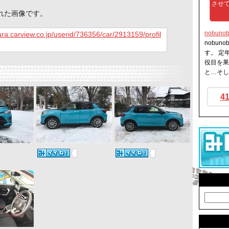
させ
れた画像です。
nobuno
ara.carview.co.jp/userid/736356/car/2913159/profil
nobun
す。 定
役目を果
と…そして
4