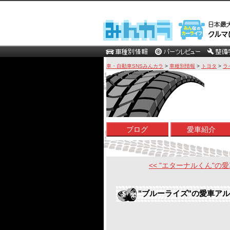
車・自動車SNSみんカラ
>
車種別情報
>
トヨタ
>
ラ
ブログ
愛車紹介
<< "エターナルくん"の愛車
"ブルーライズ"の愛車ア