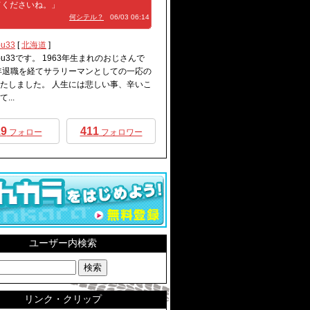
てくださいね。」
何シテル？
06/03 06:14
bu33
[
北海道
]
obu33です。 1963年生まれのおじさんで
年退職を経てサラリーマンとしての一応の
たしました。 人生には悲しい事、辛いこ
...
19
411
フォロー
フォロワー
ユーザー内検索
リンク・クリップ