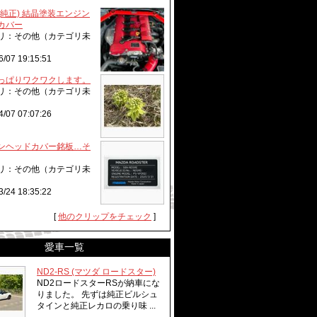
(純正) 結晶塗装エンジン
カバー
リ：その他（カテゴリ未
6/07 19:15:51
っぱりワクワクします。
リ：その他（カテゴリ未
4/07 07:07:26
ンヘッドカバー銘板…そ
リ：その他（カテゴリ未
3/24 18:35:22
[
他のクリップをチェック
]
愛車一覧
ND2-RS (マツダ ロードスター)
ND2ロードスターRSが納車にな
りました。 先ずは純正ビルシュ
タインと純正レカロの乗り味 ...