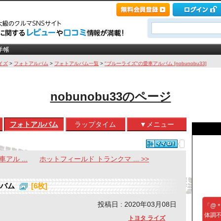
イズ
>
フォトアルバム
>
フォトアルバム一覧
>
"ブルーライズ"の愛車アルバム [nobunobu33]
nobunobu33のページ
フォトアルバム
ラップタイム
▼メニュー
アル ...
ホットフィールド トランクマ ... >>
ルバム
[6枚]
投稿日 : 2020年03月08日
「@＊
体調
トヨタ ライズ