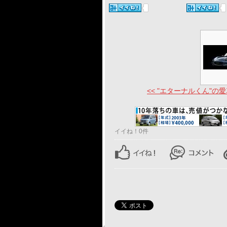
<< "エターナルくん"の愛車
イイね！0件