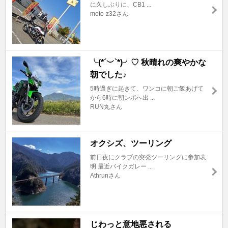
に久しぶりに、CB1 ...
moto-z32さん
╰(*´︶`*)╯♡ 秋晴れの爽やかな
朝でした♪
5時過ぎに起きて、ワンコに朝ご飯あげて
から6時に朝ンポへ出 ...
RUN丸さん
オクシズ、ツーリング
前日夜にクラブの突発ツーリングに参加表
明 最近バイクガレー ...
Athrunさん
じわっと意地悪される