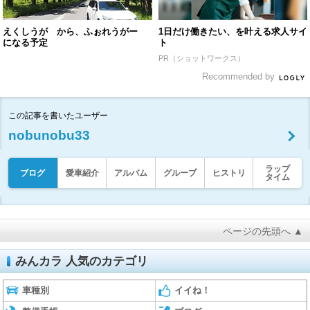
えくしうが から、ふぉれうがー
1日だけ働きたい、を叶える求人サイ
になる予定
ト
PR（ショットワークス）
Recommended by
この記事を書いたユーザー
nobunobu33
ラップ
ブログ
愛車紹介
アルバム
グループ
ヒストリ
タイム
ページの先頭へ ▲
みんカラ 人気のカテゴリ
車種別
イイね！