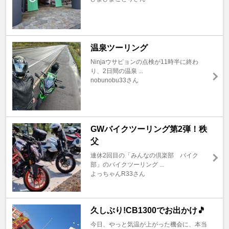
温泉ツーリング
Ninjaウサピョンの点検が11時半に終わ
り、2日間の温泉 ...
nobunobu33さん
GWバイクツーリング第2弾！秩
父
連休2回目の「みんなの倶楽部 バイク
部」のバイクツーリング ...
よっちゃんR33さん
久しぶり!CB1300でお出かけ🎵
今日、やっと気温が上がった機会に、本当