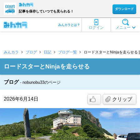
ダウンロード
記事を保存していつでも見られる！
みんカラとは？
ログイン
メニュー
みんカラ
ブログ
日記
ブログ一覧
ロードスターとNinjaを走らせる [no
ロードスターとNinjaを走らせる
ブログ
nobunobu33のページ
2026年6月14日
クリップ