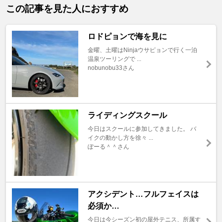
この記事を見た人におすすめ
ロドピョンで海を見に
金曜、土曜はNinjaウサピョンで行く一泊
温泉ツーリングで ...
nobunobu33さん
ライディングスクール
今日はスクールに参加してきました。 バ
イクの動かし方を徐々 ...
ぽーる＾＾さん
アクシデント…フルフェイスは
必須か…
今日は今シーズン初の屋外テニス、所属す