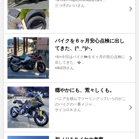
<a href='https://minkara.carv ...
三つ子のパパさん
バイクを６ヶ月安心点検に出し
てきた、(^_^)/~。
<b>今日はバイク🏍️を６ヶ月の安心点検に
出してきた、� ...
ntkd29さん
穏やかにも、荒々しくも。
パニアを積んでツーリングっていうのがこ
のバイクの一番メジャ ...
サイコロＫさん