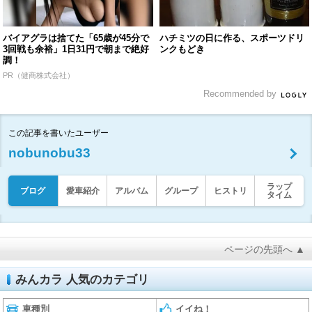
バイアグラは捨てた「65歳が45分で
ハチミツの日に作る、スポーツドリ
3回戦も余裕」1日31円で朝まで絶好
ンクもどき
調！
PR（健商株式会社）
Recommended by
この記事を書いたユーザー
nobunobu33
ラップ
ブログ
愛車紹介
アルバム
グループ
ヒストリ
タイム
ページの先頭へ ▲
みんカラ 人気のカテゴリ
車種別
イイね！