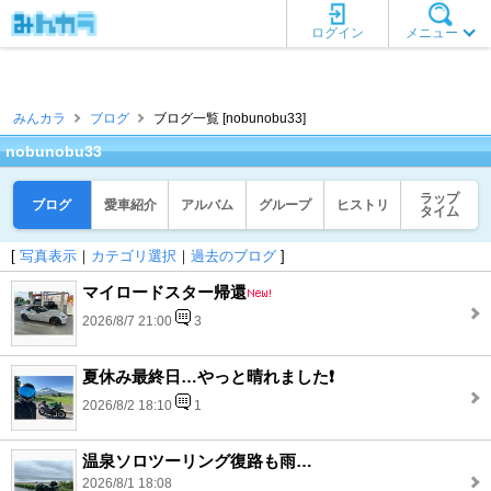
ログイン
メニュー
みんカラ
ブログ
ブログ一覧 [nobunobu33]
nobunobu33
ラップ
ブログ
愛車紹介
アルバム
グループ
ヒストリ
タイム
[
写真表示
｜
カテゴリ選択
｜
過去のブログ
]
マイロードスター帰還
2026/8/7 21:00
3
夏休み最終日…やっと晴れました❗️
2026/8/2 18:10
1
温泉ソロツーリング復路も雨…
2026/8/1 18:08