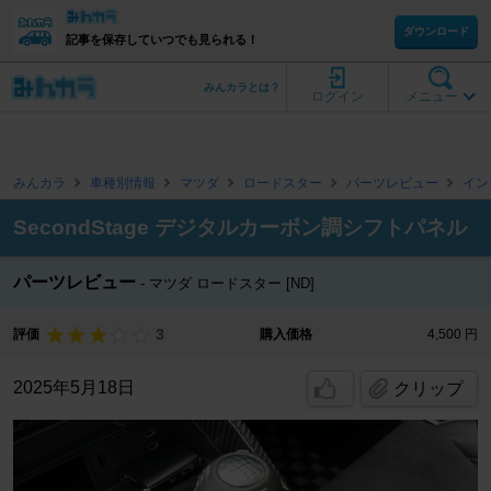
ダウンロード
記事を保存していつでも見られる！
みんカラとは？
ログイン
メニュー
みんカラ
車種別情報
マツダ
ロードスター
パーツレビュー
イン
SecondStage デジタルカーボン調シフトパネル
パーツレビュー
マツダ ロードスター [ND]
3
評価
購入価格
4,500 円
2025年5月18日
クリップ