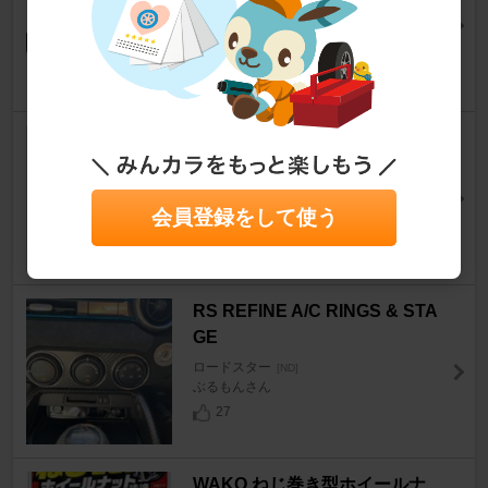
GS300TTEさん
35
ノーブランド リアカメラ用ブラ
ケット
ロードスター
[ND]
会員登録をして使う
mαkkyさん
21
RS REFINE A/C RINGS & STA
GE
ロードスター
[ND]
ぶるもんさん
27
WAKO ねじ巻き型ホイールナ