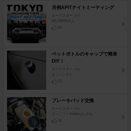
月例APITナイトミーティング
ロードスター
[ND]
MLITMANさん
80
​ペットボトルのキャップで簡単
DIY！
ロードスター
[ND]
よこシンさん
22
ブレーキパッド交換
ロードスター
[ND]
けっこう☆maikoはんさん
32