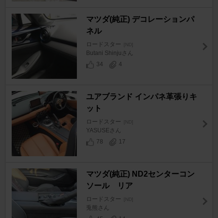
マツダ(純正) デコレーションパ
ネル
ロードスター
[ND]
Butani Shinjuさん
34
4
ユアブランド インパネ革張りキ
ット
ロードスター
[ND]
YASUSEさん
78
17
マツダ(純正) ND2センターコン
ソール リア
ロードスター
[ND]
兎熊さん