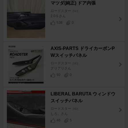
マツダ(純正) ドア内張
ロードスター
[ND]
2.0Ｓさん
536
0
AXIS-PARTS ドライカーボンP
Wスイッチパネル
ロードスター
[ND]
グリアリさん
92
0
LIBERAL BARUTA ウィンドウ
スイッチパネル
ロードスター
[ND]
しろ。さん
46
5