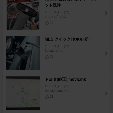
ット洗浄
ロードスター
[ND]
クマさん^^さん
18
MES クイックFitホルダー
ロードスター
[ND]
Sanatoryさん
28
トヨタ(純正) moviLink
ロードスター
[ND]
worldkaraageさん
23