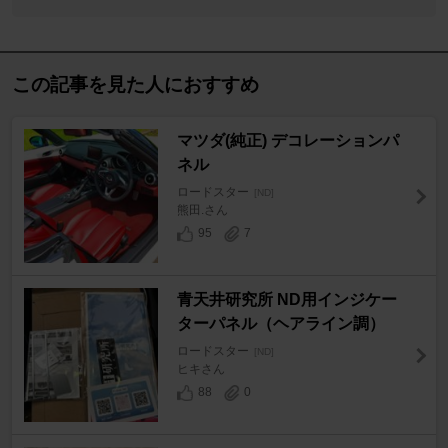
この記事を見た人におすすめ
マツダ(純正) デコレーションパ
ネル
ロードスター
[ND]
熊田.さん
95
7
青天井研究所 ND用インジケー
ターパネル（ヘアライン調）
ロードスター
[ND]
ヒキさん
88
0