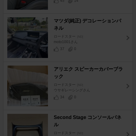
45
14
マツダ(純正) デコレーションパ
ネル
ロードスター
[ND]
moto1001さん
37
0
アリエク スピーカーカバーブラ
ック
ロードスター
[ND]
ウサギレーシングさん
34
0
Second Stage コンソールパネ
ル
ロードスター
[ND]