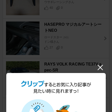
ウサギレーシングさん
40
0
HASEPRO マジカルアートシー
トNEO
ロードスター
[ND]
ドン様さん
27
0
RAYS VOLK RACING TE37V s
pec-SR
ロードスター
[ND]
（有）石油さん
46
AISIN ドアスタビライザー
ロードスター
[ND]