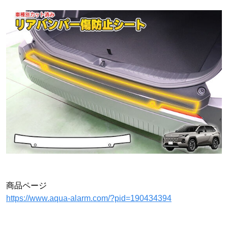
商品ページ
https://www.aqua-alarm.com/?pid=190434394