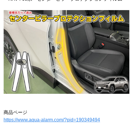
商品ページ
https://www.aqua-alarm.com/?pid=190349494