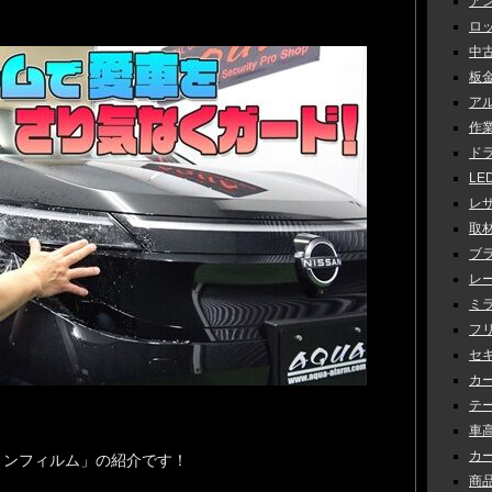
アン
ロッ
中古車
板金 
アル
作業 
ドラ
LED
レザ
取材 
ブラ
レー
ミラ
フリ
セキ
カー
テー
車高調
カー
ョンフィルム」の紹介です！
商品