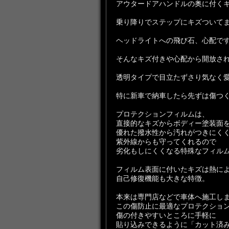
アウタードアハンドルの奥に付く
乗り降りでステップにキズついて
ヘッドライトへの飛び石、心配で
そんなキズ付きや心配から開放され
透明タイプで目立たずさり気なく
特に新車で納車したら先ずは傷つ
プロテクションフィルムは、
直接的なキズからボディー塗装面
優れた撥水性から汚れがつきにく
紫外線からも守ってくれるので
劣化もしにくくなる特殊なフィル
フィルム表面に付いたキズは熱に
自己修復機能も大きな特徴。
本来は専門店などで車体へ施工し
この傷防止に最適なプロテクショ
傷の付きやすいところに手軽に
貼り込みできるように「カット済