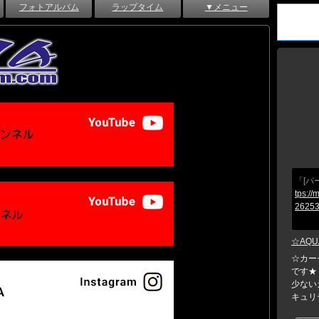
フォトアルバム
ラップタイム
▼メニュー
「[パ
tps://
26253
☆AQU
☆カー
です★
少ない
キュリテ