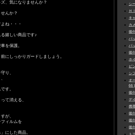
キズ、気になりませんか？
シー
ＨＩ
ませんか？
キャ
すよね・・・
カメラ
後付
る嬉しい商品です♪
バッ
愛車を保護。
バック
後付
く前にしっかりガードしましょう。
ホイ
ピン
を守り、
シフ
く、
オ
66 )
ムです。
後付
デイ
よって消える、
携帯
後付
ますが、
後付
ンフィルムを
後付
み」にした商品。
トヨ