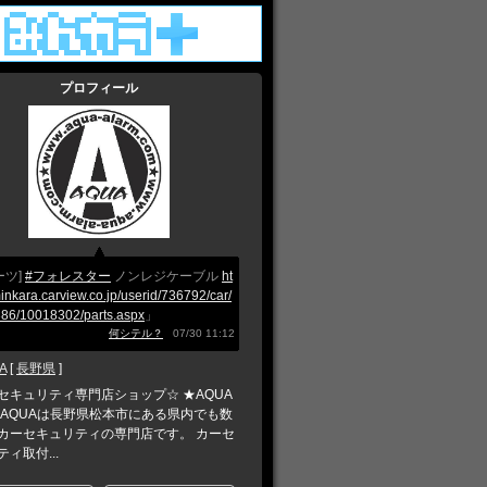
プロフィール
ーツ]
#フォレスター
ノンレジケーブル
ht
minkara.carview.co.jp/userid/736792/car/
86/10018302/parts.aspx
」
何シテル？
07/30 11:12
A
[
長野県
]
セキュリティ専門店ショップ☆ ★AQUA
 AQUAは長野県松本市にある県内でも数
カーセキュリティの専門店です。 カーセ
ィ取付...