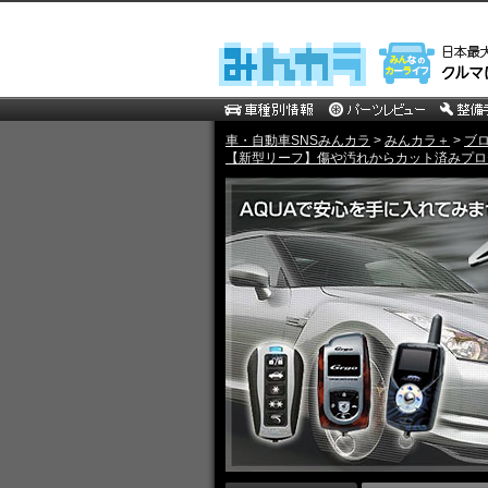
車・自動車SNSみんカラ
>
みんカラ＋
>
ブ
【新型リーフ】傷や汚れからカット済みプロテ