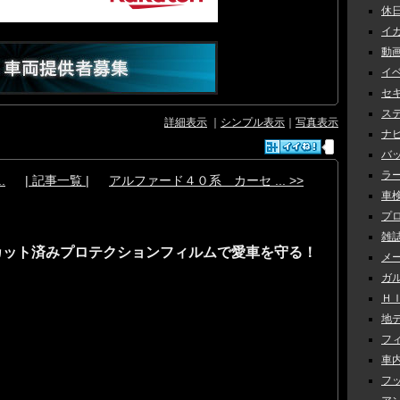
休日 
イカ
動画 
イベ
セキ
ステ
詳細表示
｜
シンプル表示
｜
写真表示
ナビ 
バッ
ラー
.
| 記事一覧 |
アルファード４０系 カーセ ... >>
車検 
プロ
雑誌
カット済みプロテクションフィルムで愛車を守る！
メー
ガル
ＨＩＤ
地デ
フィ
車内
フッ