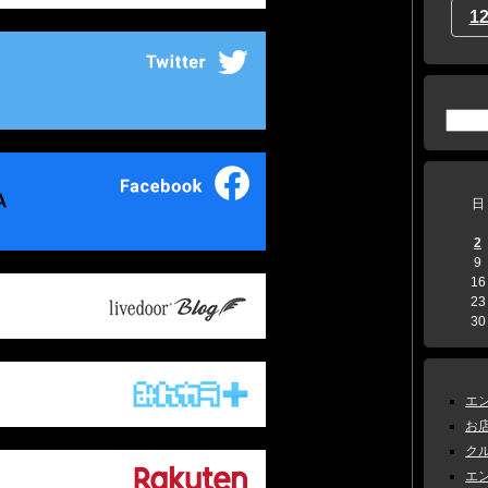
1
日
2
9
16
23
30
エン
お店
クル
エン