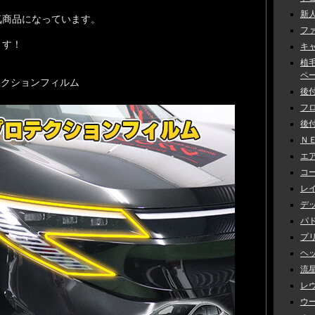
新人
気商品になっています。
ファ
ます！
キャ
植
ペーン
テクションフィルム
後付
フロ
後付
ＮＥ
エアロ
コー
レイ
デッ
パド
プリ
ヘッ
流星
レヴ
ウー