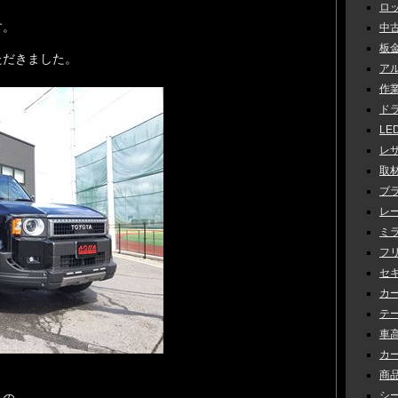
ロッ
す。
中古車
板金 
ただきました。
アル
作業 
ドラ
LED
レザ
取材 
ブラ
レー
ミラ
フリ
セキ
カー
テー
車高調
カー
商品
シー