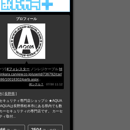
プロフィール
ーツ]
#フォレスター
ノンレジケーブル
ht
minkara.carview.co.jp/userid/736792/car/
86/10018302/parts.aspx
」
何シテル？
07/30 11:12
A
[
長野県
]
セキュリティ専門店ショップ☆ ★AQUA
 AQUAは長野県松本市にある県内でも数
カーセキュリティの専門店です。 カーセ
ィ取付...
266
2504