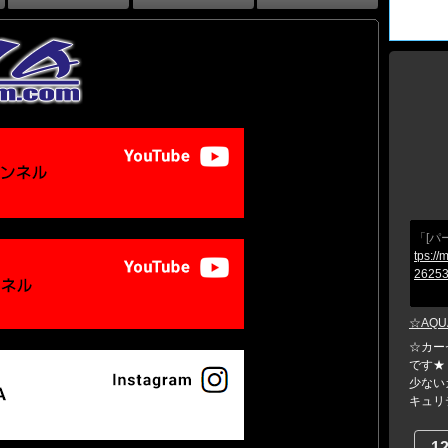
「[パ
tps://
26253
☆AQU
☆カー
です★
少ない
キュリテ
1