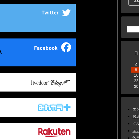
日
2
9
16
23
30
エン
お店
クル
エン
休日 