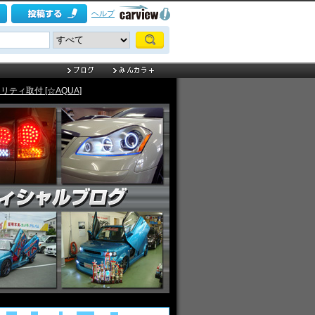
ヘルプ
ィ取付 [☆AQUA]