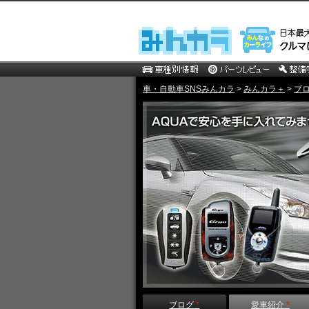
車・自動車SNSみんカラ
>
みんカラ＋
>
ブ
ブログ
*
愛車紹介
*