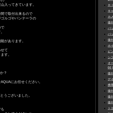
らの
沢山入ってきています。
ＨＩ
キャ
時間で取付出来るので
カメラ
がゴルゴやパンテーラの
後付
ので
バッ
す。
バック
後付
機能があります。
ホイ
わせて
ピン
きます。
シフ
オ
66 )
んか？
後付
デイ
AQUAにお任せください。
携帯
後付
がとうございました。
後付
後付
トヨ
でも