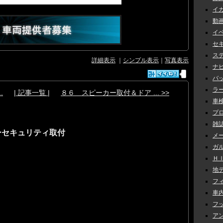
イカ
動画 
イベ
セキ
ステ
詳細表示
｜
シンプル表示
｜
写真表示
ナビ 
バッ
ラー
.
| 記事一覧 |
８６ スピーカー取付＆ドア ... >>
車検 
プロ
雑誌
ーセキュリティ取付
メー
ガル
ＨＩＤ
地デ
フィ
車内
フッ
アン