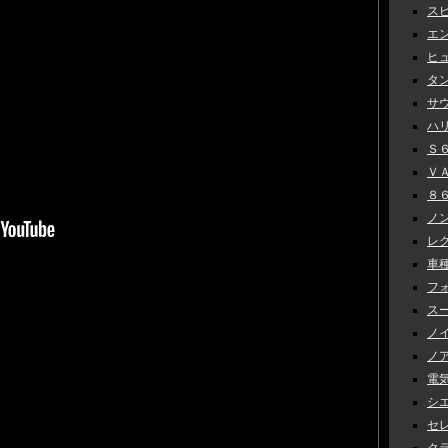
スピ
エン
ヒュ
タン
サウ
ハリ
Ｓ６
ＶＡＢ
８６
ノン
レク
車種
フォ
スー
ノイ
ノア
電気
シエ
セレナ
クラ