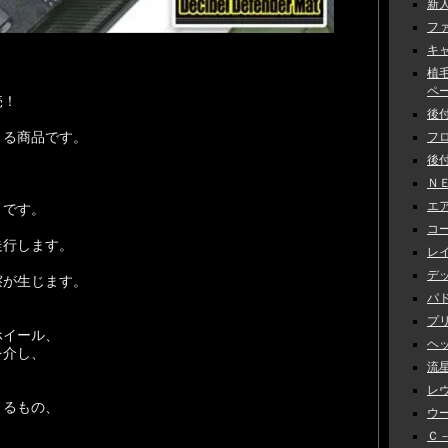
新人
ファ
キャ
植
ペーン
売！
後付
きる商品です。
フロ
後付
ＮＥ
エアロ
』です。
コー
走行します。
レイ
デッ
擦が生じます。
パド
プリ
ホイール、
ヘッ
を介し、
流星
レヴ
くるもの、
ウー
Ｃ－