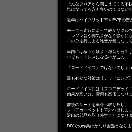
そんなフロアから聞こえてくる不
気になってる方も多いのではない
近年はハイブリッド車やEV車の普
モーター走行によって静かなクル
エンジン音や排気音がなく静かに
その分走行による雑音が気になっ
車内には様々な騒音・雑音が発生
中でもストレスになるのがこの
「ロードノイズ」ではないでしょ
最も有効な対策は【デッドニング
ロードノイズには【フロアデッド
効果が高い分、費用も高価になり
前後のシートを車外へ取り外し、
フロアカーペットも車外へ出しま
沢山の部品を取り外すことになり
DIYでの作業はかなり困難となりま