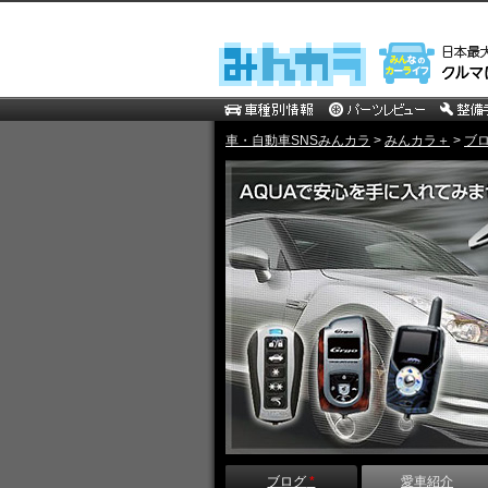
車・自動車SNSみんカラ
>
みんカラ＋
>
ブ
ブログ
*
愛車紹介