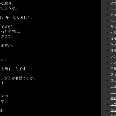
スピ
快な雑音、
でしょうか。
エン
ヒュ
及が多くなりました。
タン
マですが、
サウ
なった車内は、
ハリ
てきます。
Ｓ６
ＶＡＢ
しますが、
８６
ノン
うか。
レク
】を施すことです。
車種
フォ
ニング】が有効ですが、
スー
ます。
ノイ
ノア
すので、
電気
ます。
シエ
セレナ
す。
クラ