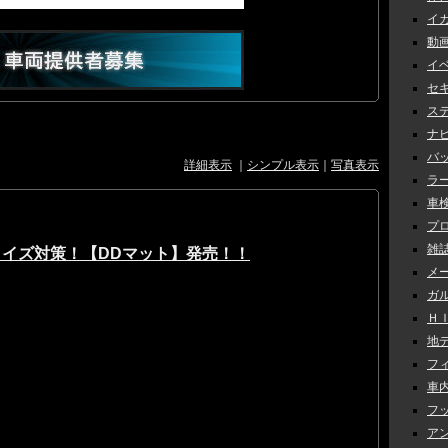
イカ
動画 
イベ
セキ
ステ
ナビ 
バッ
詳細表示
｜
シンプル表示
｜
写真表示
ラー
車検 
プロ
雑誌
ノイズ対策！【DDマット】発売！！
メー
ガル
ＨＩＤ
地デ
フィ
車内
フッ
アン