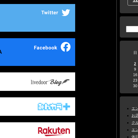
日
2
9
16
23
30
エン
お店
クル
エン
休日 