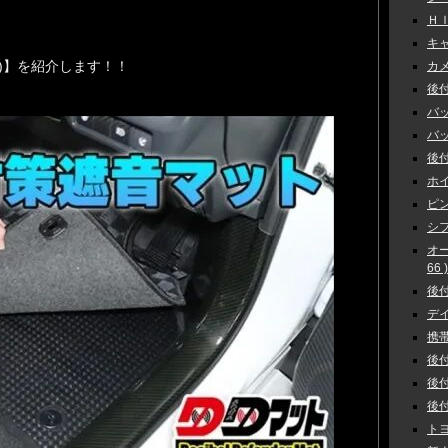
ＨＩ
キャ
 mat)】を紹介します！！
カメラ
後付
バッ
バック
後付
ホイ
ピン
シフ
オ
66 )
後付
デイ
携帯
後付
後付
後付
トヨ