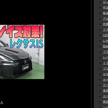
ロッ
中古車
板金 
アル
作業 
ドラ
LED
レザ
取材 
ブラ
レー
ミラ
フリ
セキ
カー
テー
車高調
カー
商品
ＵＡ
シー