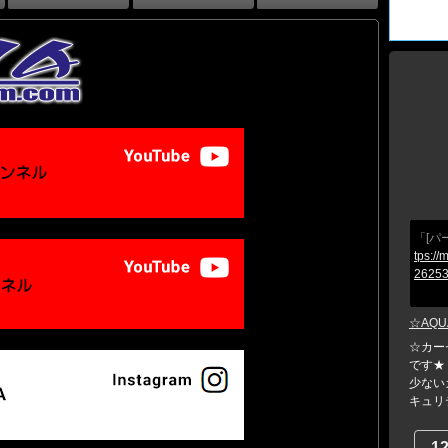
「[パ
tps://
26253
☆AQU
☆カー
です★
少ない
キュリテ
1