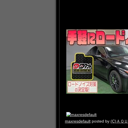
maxresdefault
posted by
(C)ＡＱ