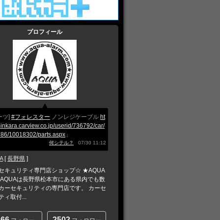
プロフィール
ーツ]
#フォレスター
ノンレジケーブル
ht
minkara.carview.co.jp/userid/736792/car/
86/10018302/parts.aspx
」
何シテル？
07/30 11:12
A
[
長野県
]
セキュリティ専門店ショップ☆ ★AQUA
 AQUAは長野県松本市にある県内でも数
カーセキュリティの専門店です。 カーセ
ィ取付...
266
2502