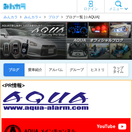
ログイン
メニュー
みんカラ
みんカラ＋
ブログ
ブログ一覧 [☆AQUA]
ラップ
ブログ
愛車紹介
アルバム
グループ
ヒストリ
タイム
<PR情報>