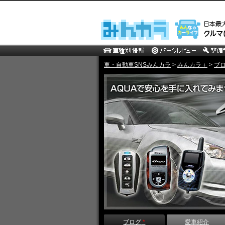
車・自動車SNSみんカラ
>
みんカラ＋
>
ブ
ブログ
*
愛車紹介