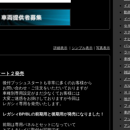
イカ
動画 
イベ
セキ
ステ
ナビ 
バッ
詳細表示
｜
シンプル表示
｜
写真表示
ラー
車検 
プロ
雑誌
タート２発売
メー
後付プッシュスタートも非常に多くのお客様から
ガル
お問い合わせ・ご注文をいただいておりますが
ＨＩＤ
車種別専用設定がまだ少なくてお客様には
大変ご迷惑をお掛けしておりますが今回は
地デ
レガシィ専用を発売いたします。
フィ
車内
レガシィBP/BLの前期用と後期用が発売になりました！
フッ
前期は専用パネルとセットになっていて
アン
とてもキレイに取付が可能です。