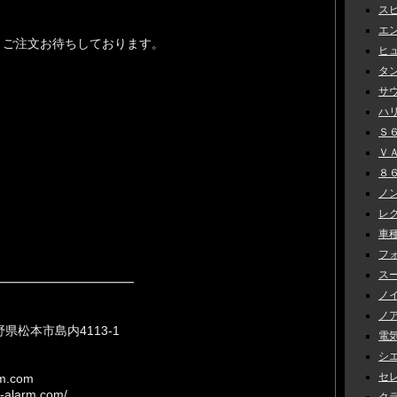
スピ
エン
・ご注文お待ちしております。
ヒュ
タン
サウ
ハリ
Ｓ６
ＶＡＢ
８６
ノン
レク
車種
フォ
スー
━━━━━━━━━━━
ノイ
ノア
県松本市島内4113-1
電気
シエ
セレナ
m.com
a-alarm.com/
クラ