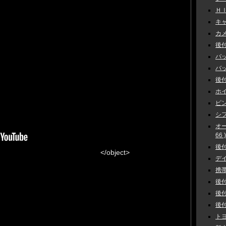
ＨＩ
キャ
カメラ
後付
バッ
バック
後付
ホイ
ピン
シフ
オ
66 )
後付
</object>
デイ
携帯
後付
後付
後付
トヨ