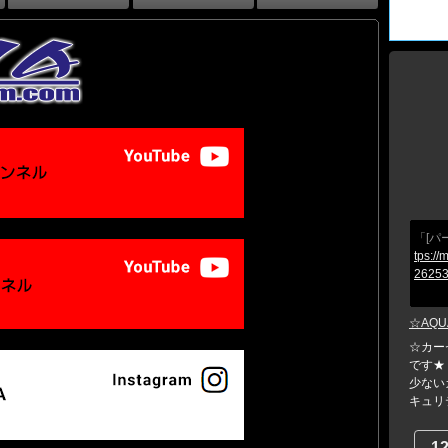
「[パ
tps://
26253
☆AQU
☆カー
です★
少ない
キュリテ
1