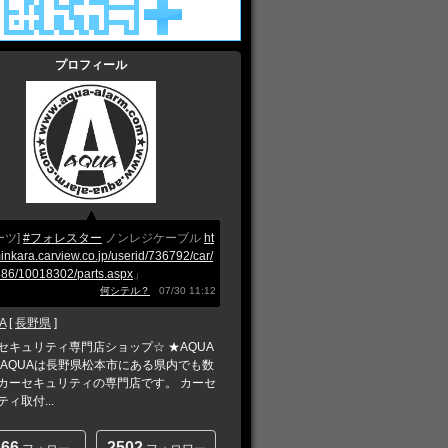
プロフィール
ーツ]
#フォレスター
ノンレジケーブル
ht
minkara.carview.co.jp/userid/736792/car/
86/10018302/parts.aspx
」
何シテル？
07/30 11:12
A
[
長野県
]
セキュリティ専門店ショップ☆ ★AQUA
 AQUAは長野県松本市にある県内でも数
カーセキュリティの専門店です。 カーセ
ィ取付...
266
2502