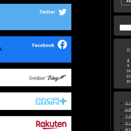
日
2
9
16
23
30
エン
お店
クル
エン
休日 