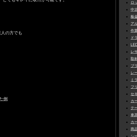
ロッ
中古車
板金 
アル
作業 
素人の方でも
ドラ
LED
レザ
取材 
ブラ
レー
ミラ
フリ
セキ
た例
カー
テー
車高調
カー
商品
シー