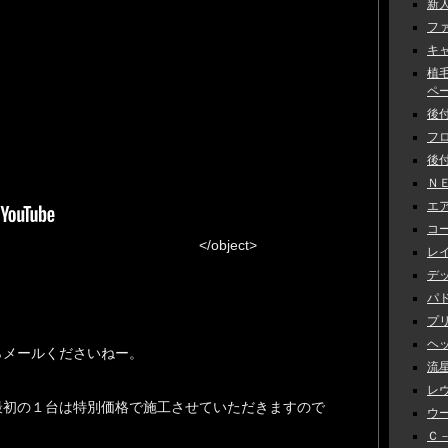
新人
ファ
キャ
植
ペーン
後付
フロ
後付
ＮＥ
エアロ
コー
</object>
レイ
デッ
パド
プリ
ヘッ
らメールくださいねー。
流星
レヴ
最初の１台は特別価格で施工させていただきますので
ウー
Ｃ－