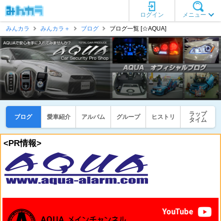
ログイン
メニュー
みんカラ
みんカラ＋
ブログ
ブログ一覧 [☆AQUA]
ラップ
ブログ
愛車紹介
アルバム
グループ
ヒストリ
タイム
<PR情報>