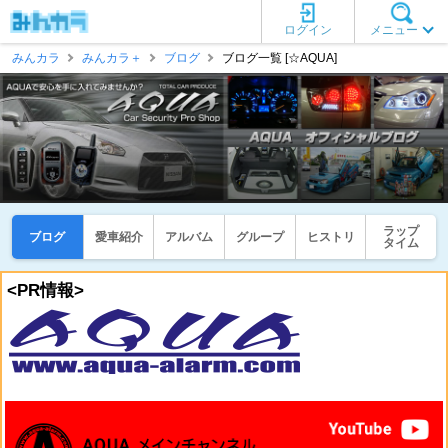
ログイン
メニュー
みんカラ
みんカラ＋
ブログ
ブログ一覧 [☆AQUA]
ラップ
ブログ
愛車紹介
アルバム
グループ
ヒストリ
タイム
<PR情報>